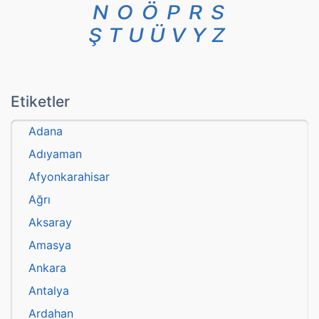
N
O
Ö
P
R
S
Ş
T
U
Ü
V
Y
Z
Etiketler
Adana
Adıyaman
Afyonkarahisar
Ağrı
Aksaray
Amasya
Ankara
Antalya
Ardahan