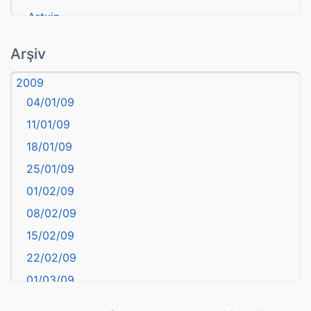
Artvin
atasözü
Arşiv
Aydın
2009
Balıkesir
04/01/09
Bartın
11/01/09
başkentler
18/01/09
Batman
25/01/09
Bayburt
01/02/09
Bilecik
08/02/09
Bingöl
15/02/09
Bitlis
22/02/09
Bolu
01/03/09
Burdur
08/03/09
Bursa