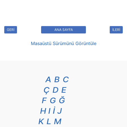
GERİ
ANA SAYFA
İLERİ
Masaüstü Sürümünü Görüntüle
A
B
C
Ç
D
E
F
G
Ğ
H
I
İ
J
K
L
M