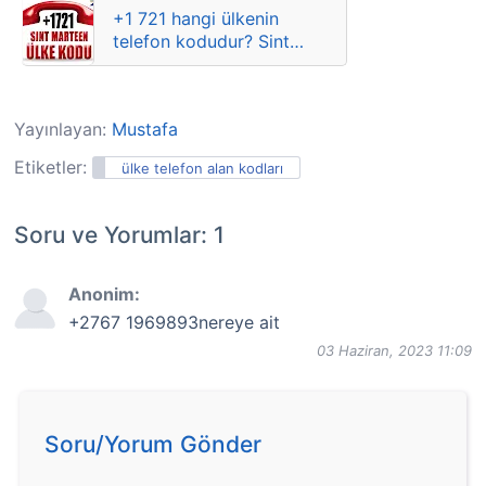
+1 721 hangi ülkenin
kodları
telefon kodudur? Sint
Maarten şehirlere göre
alan kodları
Yayınlayan:
Mustafa
Etiketler:
ülke telefon alan kodları
Soru ve Yorumlar: 1
Anonim:
+2767 1969893nereye ait
03 Haziran, 2023 11:09
Soru/Yorum Gönder