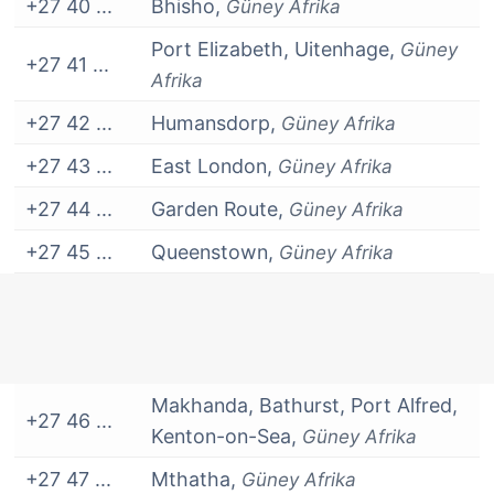
+27 40 ...
Bhisho,
Güney Afrika
Port Elizabeth, Uitenhage,
Güney
+27 41 ...
Afrika
+27 42 ...
Humansdorp,
Güney Afrika
+27 43 ...
East London,
Güney Afrika
+27 44 ...
Garden Route,
Güney Afrika
+27 45 ...
Queenstown,
Güney Afrika
Makhanda, Bathurst, Port Alfred,
+27 46 ...
Kenton-on-Sea,
Güney Afrika
+27 47 ...
Mthatha,
Güney Afrika