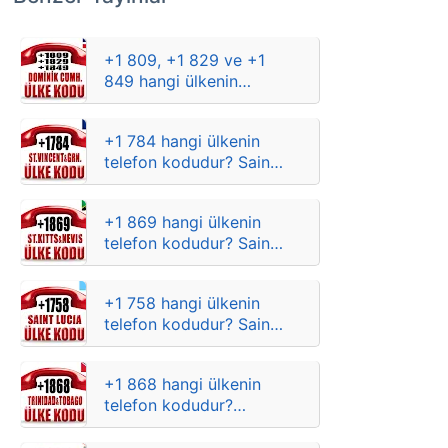
+1 809, +1 829 ve +1
849 hangi ülkenin
telefon kodlarıdır?
Dominik Cumhuriyeti
+1 784 hangi ülkenin
şehirlere göre alan
telefon kodudur? Saint
kodları
Vincent ve Grenadinler
şehirlere göre alan
+1 869 hangi ülkenin
kodları
telefon kodudur? Saint
Kitts ve Nevis şehirlere
göre alan kodları
+1 758 hangi ülkenin
telefon kodudur? Saint
Lucia şehirlere göre
alan kodları
+1 868 hangi ülkenin
telefon kodudur?
Trinidad ve Tobago
şehirlere göre alan