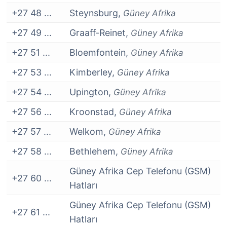
+27 48 ...
Steynsburg,
Güney Afrika
+27 49 ...
Graaff-Reinet,
Güney Afrika
+27 51 ...
Bloemfontein,
Güney Afrika
+27 53 ...
Kimberley,
Güney Afrika
+27 54 ...
Upington,
Güney Afrika
+27 56 ...
Kroonstad,
Güney Afrika
+27 57 ...
Welkom,
Güney Afrika
+27 58 ...
Bethlehem,
Güney Afrika
Güney Afrika Cep Telefonu (GSM)
+27 60 ...
Hatları
Güney Afrika Cep Telefonu (GSM)
+27 61 ...
Hatları