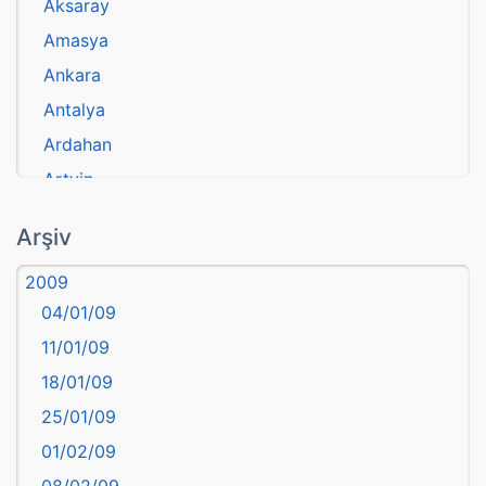
Aksaray
Amasya
Ankara
Antalya
Ardahan
Artvin
atasözü
Arşiv
Aydın
2009
Balıkesir
04/01/09
Bartın
11/01/09
başkentler
18/01/09
Batman
25/01/09
Bayburt
01/02/09
Bilecik