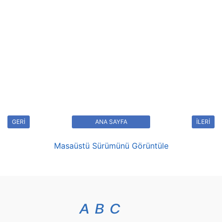
GERİ
ANA SAYFA
İLERİ
Masaüstü Sürümünü Görüntüle
A
B
C