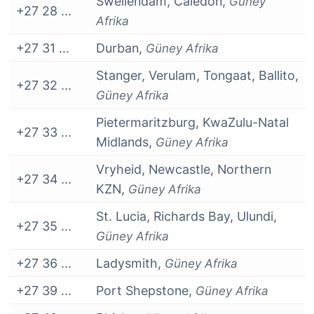
Swellendam, Caledon,
Güney
+27 28 ...
Afrika
+27 31 ...
Durban,
Güney Afrika
Stanger, Verulam, Tongaat, Ballito,
+27 32 ...
Güney Afrika
Pietermaritzburg, KwaZulu-Natal
+27 33 ...
Midlands,
Güney Afrika
Vryheid, Newcastle, Northern
+27 34 ...
KZN,
Güney Afrika
St. Lucia, Richards Bay, Ulundi,
+27 35 ...
Güney Afrika
+27 36 ...
Ladysmith,
Güney Afrika
+27 39 ...
Port Shepstone,
Güney Afrika