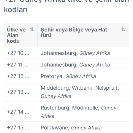
kodları
Ülke ve
Şehir veya Bölge veya Hat
Alan
türü
kodu
+27 10 ...
Johannesburg,
Güney Afrika
+27 11 ...
Johannesburg,
Güney Afrika
+27 12 ...
Pretorya,
Güney Afrika
Middelburg, Witbank, Nelspruit,
+27 13 ...
Güney Afrika
Rustenburg, Modimolle,
Güney
+27 14 ...
Afrika
+27 15 ...
Polokwane,
Güney Afrika