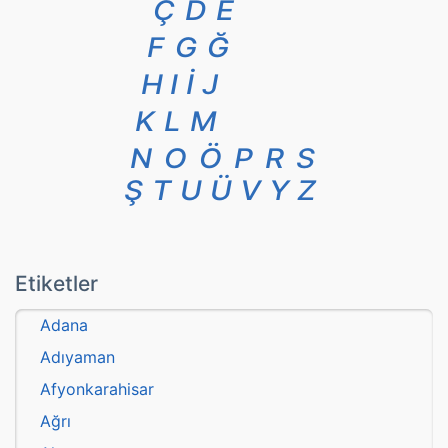
Ç
D
E
F
G
Ğ
H
I
İ
J
K
L
M
N
O
Ö
P
R
S
Ş
T
U
Ü
V
Y
Z
Etiketler
Adana
Adıyaman
Afyonkarahisar
Ağrı