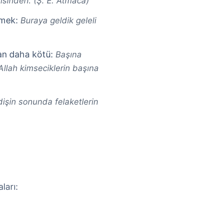
isinden. (Ş. E. Atmaca)
şmek:
Buraya geldik geleli
dan daha kötü:
Başına
 Allah kimseciklerin başına
dişin sonunda felaketlerin
ları: