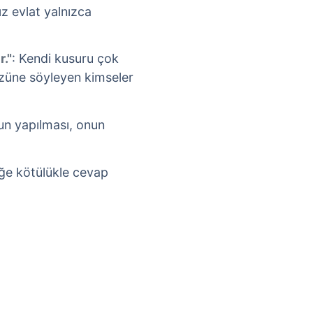
z evlat yalnızca
."
: Kendi kusuru çok
üzüne söyleyen kimseler
un yapılması, onun
liğe kötülükle cevap