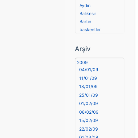
Aydın
Balıkesir
Bartın
başkentler
Batman
Bayburt
Arşiv
Bilecik
Bingöl
2009
04/01/09
Bitlis
Bolu
11/01/09
Burdur
18/01/09
Bursa
25/01/09
Çanakkale
01/02/09
Çankırı
08/02/09
Çorum
15/02/09
Denizli
22/02/09
deyim
01/03/09