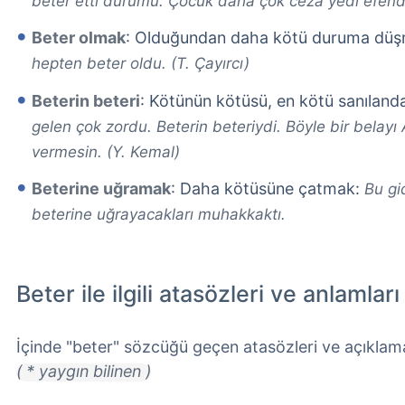
beter etti durumu. Çocuk daha çok ceza yedi efend
Beter olmak
: Olduğundan daha kötü duruma dü
hepten beter oldu. (T. Çayırcı)
Beterin beteri
: Kötünün kötüsü, en kötü sanılan
gelen çok zordu. Beterin beteriydi. Böyle bir belayı
vermesin. (Y. Kemal)
Beterine uğramak
: Daha kötüsüne çatmak:
Bu gi
beterine uğrayacakları muhakkaktı.
Beter ile ilgili atasözleri ve anlamları
İçinde "beter" sözcüğü geçen atasözleri ve açıklama
( * yaygın bilinen )