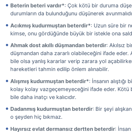
Beterin beteri vardır*
: Çok kötü bir duruma düşe
durumların da bulunduğunu düşünerek avunmalıdı
Acıkmış kudurmuştan beterdir*
: Uzun süre bir 
kimse, onu gördüğünde büyük bir istekle ona saldı
Ahmak dost akıllı düşmandan beterdir
: Akılsız bi
düşmandan daha zararlı olabileceğini ifade eder. Ak
bile olsa yanlış kararlar verip zarara yol açabilirke
hareketleri tahmin edilip önlem alınabilir.
Alışmış kudurmuştan beterdir*
: İnsanın alıştığı
kolay kolay vazgeçemeyeceğini ifade eder. Kötü bir
bile daha inatçı ve kalıcıdır.
Dadanmış kudurmuştan beterdir
: Bir şeyi alışka
o şeyden hiç bıkmaz.
Hayırsız evlat dermansız dertten beterdir
: İnsan