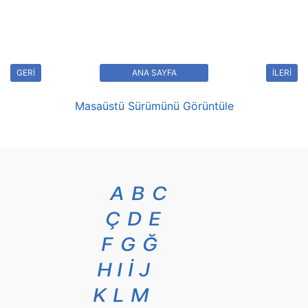
GERİ
ANA SAYFA
İLERİ
Masaüstü Sürümünü Görüntüle
A
B
C
Ç
D
E
F
G
Ğ
H
I
İ
J
K
L
M