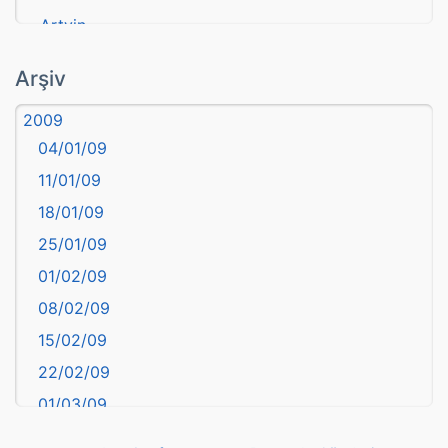
Artvin
atasözü
Arşiv
Aydın
2009
Balıkesir
04/01/09
Bartın
11/01/09
başkentler
18/01/09
Batman
25/01/09
Bayburt
01/02/09
Bilecik
08/02/09
Bingöl
15/02/09
Bitlis
22/02/09
Bolu
01/03/09
Burdur
08/03/09
Bursa