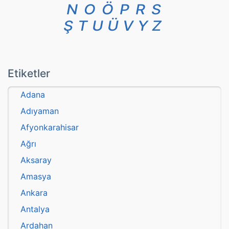
N
O
Ö
P
R
S
Ş
T
U
Ü
V
Y
Z
Etiketler
Adana
Adıyaman
Afyonkarahisar
Ağrı
Aksaray
Amasya
Ankara
Antalya
Ardahan