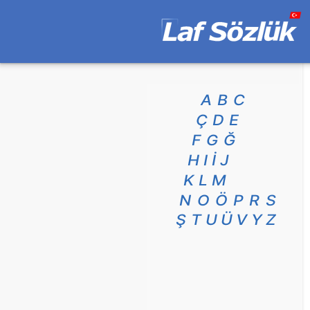
A
B
C
Ç
D
E
F
G
Ğ
H
I
İ
J
K
L
M
N
O
Ö
P
R
S
Ş
T
U
Ü
V
Y
Z