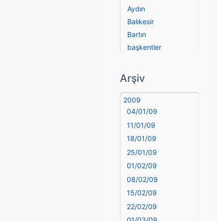
Aydın
Balıkesir
Bartın
başkentler
Batman
Bayburt
Arşiv
Bilecik
Bingöl
2009
04/01/09
Bitlis
Bolu
11/01/09
Burdur
18/01/09
Bursa
25/01/09
Çanakkale
01/02/09
Çankırı
08/02/09
Çorum
15/02/09
Denizli
22/02/09
deyim
01/03/09