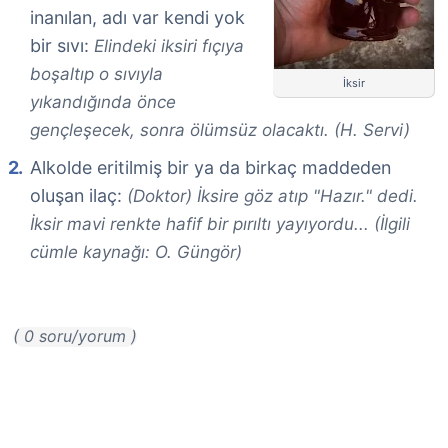
inanılan, adı var kendi yok
bir sıvı:
Elindeki iksiri fıçıya
boşaltıp o sıvıyla
İksir
yıkandığında önce
gençleşecek, sonra ölümsüz olacaktı. (H. Servi)
Alkolde eritilmiş bir ya da birkaç maddeden
oluşan ilaç:
(Doktor) İksire göz atıp "Hazır." dedi.
İksir mavi renkte hafif bir pırıltı yayıyordu... (İlgili
cümle kaynağı: O. Güngör)
( 0 soru/yorum )