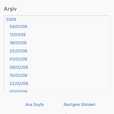
atasözü
Arşiv
Aydın
2009
Balıkesir
04/01/09
Bartın
11/01/09
başkentler
18/01/09
Batman
25/01/09
Bayburt
01/02/09
Bilecik
08/02/09
Bingöl
15/02/09
Bitlis
22/02/09
Bolu
01/03/09
Burdur
08/03/09
Bursa
Ana Sayfa
Rastgele Gönderi
15/03/09
Çanakkale