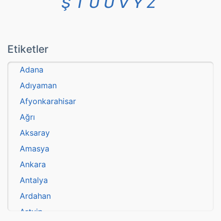
Ş
T
U
Ü
V
Y
Z
Etiketler
Adana
Adıyaman
Afyonkarahisar
Ağrı
Aksaray
Amasya
Ankara
Antalya
Ardahan
Artvin