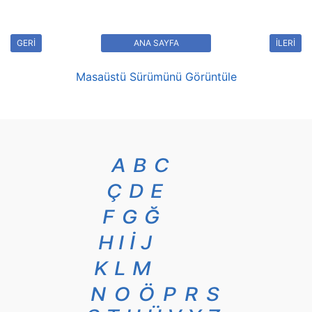
GERİ
ANA SAYFA
İLERİ
Masaüstü Sürümünü Görüntüle
A
B
C
Ç
D
E
F
G
Ğ
H
I
İ
J
K
L
M
N
O
Ö
P
R
S