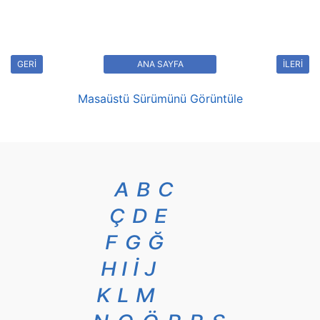
GERİ
ANA SAYFA
İLERİ
Masaüstü Sürümünü Görüntüle
A
B
C
Ç
D
E
F
G
Ğ
H
I
İ
J
K
L
M