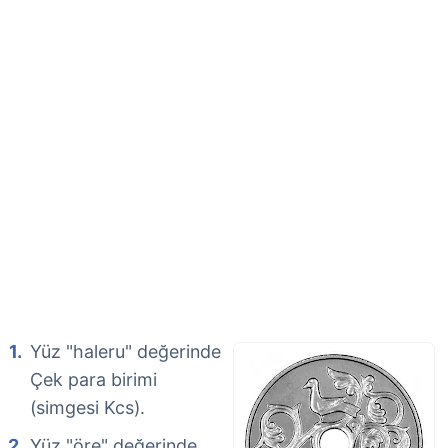
Yüz "haleru" değerinde
Çek para birimi
(simgesi Kcs).
Yüz "öre" değerinde