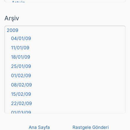
Artvin
atasözü
Arşiv
Aydın
2009
Balıkesir
04/01/09
Bartın
11/01/09
başkentler
18/01/09
Batman
25/01/09
Bayburt
01/02/09
Bilecik
08/02/09
Bingöl
15/02/09
Bitlis
22/02/09
Bolu
01/03/09
Burdur
08/03/09
Bursa
Ana Sayfa
Rastgele Gönderi