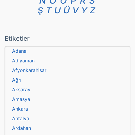
N
O
Ö
P
R
S
Ş
T
U
Ü
V
Y
Z
Etiketler
Adana
Adıyaman
Afyonkarahisar
Ağrı
Aksaray
Amasya
Ankara
Antalya
Ardahan