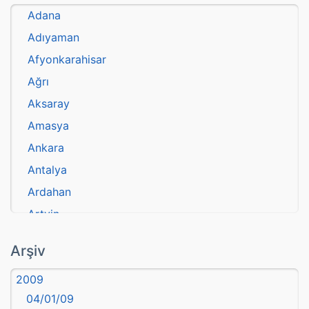
Adana
Adıyaman
Afyonkarahisar
Ağrı
Aksaray
Amasya
Ankara
Antalya
Ardahan
Artvin
atasözü
Arşiv
Aydın
2009
Balıkesir
04/01/09
Bartın