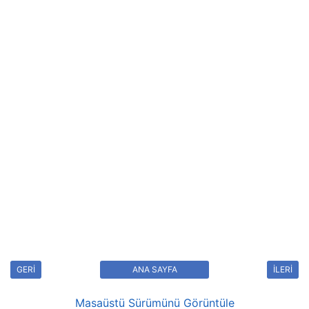
GERİ
ANA SAYFA
İLERİ
Masaüstü Sürümünü Görüntüle