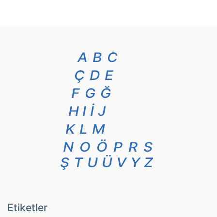
A
B
C
Ç
D
E
F
G
Ğ
H
I
İ
J
K
L
M
N
O
Ö
P
R
S
Ş
T
U
Ü
V
Y
Z
Etiketler