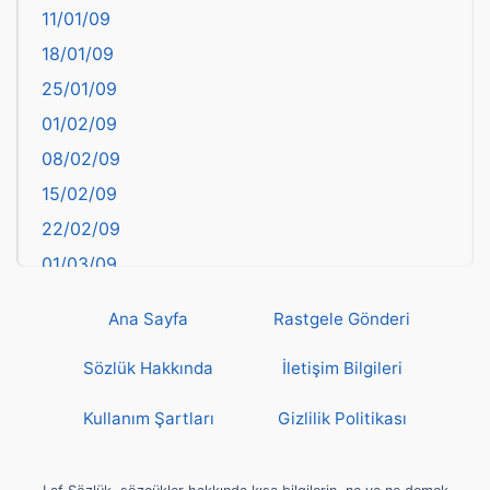
11/01/09
başkentler
18/01/09
Batman
25/01/09
Bayburt
01/02/09
Bilecik
08/02/09
Bingöl
15/02/09
Bitlis
22/02/09
Bolu
01/03/09
Burdur
08/03/09
Bursa
Ana Sayfa
Rastgele Gönderi
15/03/09
Çanakkale
22/03/09
Sözlük Hakkında
İletişim Bilgileri
Çankırı
29/03/09
Çorum
Kullanım Şartları
Gizlilik Politikası
05/04/09
Denizli
12/04/09
deyim