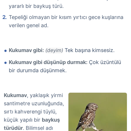
yararlı bir baykuş türü.
Tepeliği olmayan bir kısım yırtıcı gece kuşlarına
verilen genel ad.
Kukumav gibi:
Tek başına kimsesiz.
(deyim)
Kukumav gibi düşünüp durmak:
Çok üzüntülü
bir durumda düşünmek.
Kukumav
, yaklaşık yirmi
santimetre uzunluğunda,
sırtı kahverengi tüylü,
küçük yapılı bir
baykuş
türüdür
. Bilimsel adı