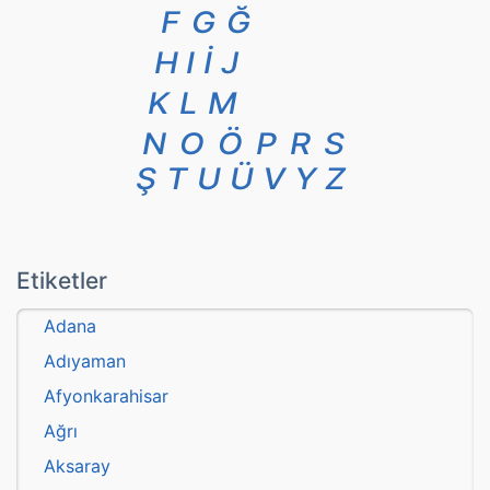
F
G
Ğ
H
I
İ
J
K
L
M
N
O
Ö
P
R
S
Ş
T
U
Ü
V
Y
Z
Etiketler
Adana
Adıyaman
Afyonkarahisar
Ağrı
Aksaray