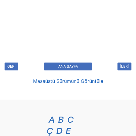
GERİ
ANA SAYFA
İLERİ
Masaüstü Sürümünü Görüntüle
A
B
C
Ç
D
E