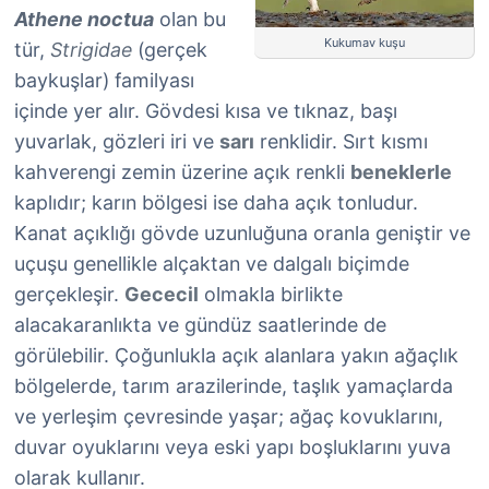
Athene noctua
olan bu
Kukumav kuşu
tür,
Strigidae
(gerçek
baykuşlar) familyası
içinde yer alır. Gövdesi kısa ve tıknaz, başı
yuvarlak, gözleri iri ve
sarı
renklidir. Sırt kısmı
kahverengi zemin üzerine açık renkli
beneklerle
kaplıdır; karın bölgesi ise daha açık tonludur.
Kanat açıklığı gövde uzunluğuna oranla geniştir ve
uçuşu genellikle alçaktan ve dalgalı biçimde
gerçekleşir.
Gececil
olmakla birlikte
alacakaranlıkta ve gündüz saatlerinde de
görülebilir. Çoğunlukla açık alanlara yakın ağaçlık
bölgelerde, tarım arazilerinde, taşlık yamaçlarda
ve yerleşim çevresinde yaşar; ağaç kovuklarını,
duvar oyuklarını veya eski yapı boşluklarını yuva
olarak kullanır.