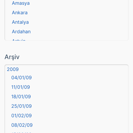
Amasya
Ankara
Antalya
Ardahan
Artvin
atasözü
Arşiv
Aydın
2009
Balıkesir
04/01/09
Bartın
11/01/09
başkentler
18/01/09
Batman
25/01/09
Bayburt
01/02/09
Bilecik
08/02/09
Bingöl