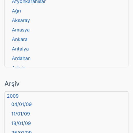
Afyonkarahisar
Ağrı
Aksaray
Amasya
Ankara
Antalya
Ardahan
Artvin
atasözü
Arşiv
Aydın
2009
Balıkesir
04/01/09
Bartın
11/01/09
başkentler
18/01/09
Batman
25/01/09