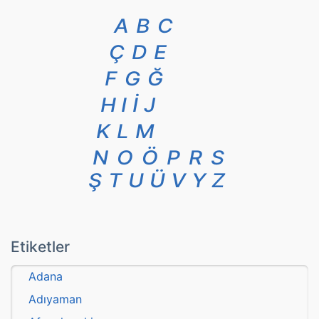
A
B
C
Ç
D
E
F
G
Ğ
H
I
İ
J
K
L
M
N
O
Ö
P
R
S
Ş
T
U
Ü
V
Y
Z
Etiketler
Adana
Adıyaman