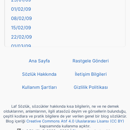
Bayburt
01/02/09
Bilecik
08/02/09
Bingöl
15/02/09
Bitlis
22/02/09
Bolu
01/03/09
Burdur
08/03/09
Bursa
Ana Sayfa
Rastgele Gönderi
15/03/09
Çanakkale
22/03/09
Sözlük Hakkında
İletişim Bilgileri
Çankırı
29/03/09
Çorum
Kullanım Şartları
Gizlilik Politikası
05/04/09
Denizli
12/04/09
deyim
Laf Sözlük, sözcükler hakkında kısa bilgilerin, ne ve ne demek
19/04/09
olduklarının, anlamlarının, ilgili atasözü deyim ve görsellerin bulunduğu,
Diyarbakır
çeşitli kodlara ve pratik bilgilere de yer verilen genel bir blog sözlüktür.
26/04/09
Blog içeriği
Creative Commons Atıf 4.0 Uluslararası Lisansı (CC BY)
Dünya Haritasında Türkiye
kapsamında kullanıma açıktır.
03/05/09