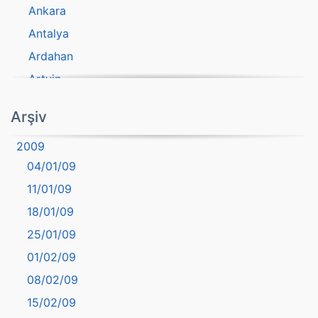
Ankara
Antalya
Ardahan
Artvin
atasözü
Arşiv
Aydın
2009
Balıkesir
04/01/09
Bartın
11/01/09
başkentler
18/01/09
Batman
25/01/09
Bayburt
01/02/09
Bilecik
08/02/09
Bingöl
15/02/09
Bitlis