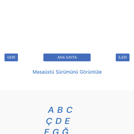
GERİ
ANA SAYFA
İLERİ
Masaüstü Sürümünü Görüntüle
A
B
C
Ç
D
E
F
G
Ğ