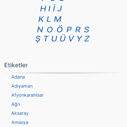
H
I
İ
J
K
L
M
N
O
Ö
P
R
S
Ş
T
U
Ü
V
Y
Z
Etiketler
Adana
Adıyaman
Afyonkarahisar
Ağrı
Aksaray
Amasya