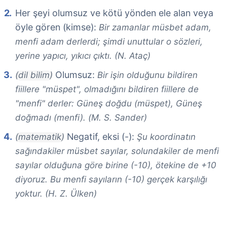
Her şeyi olumsuz ve kötü yönden ele alan veya
öyle gören (kimse):
Bir zamanlar müsbet adam,
menfi adam derlerdi; şimdi unuttular o sözleri,
yerine yapıcı, yıkıcı çıktı. (N. Ataç)
Olumsuz:
(dil bilim)
Bir işin olduğunu bildiren
fiillere "müspet", olmadığını bildiren fiillere de
"menfi" derler: Güneş doğdu (müspet), Güneş
doğmadı (menfi). (M. S. Sander)
Negatif, eksi (-):
(matematik)
Şu koordinatın
sağındakiler müsbet sayılar, solundakiler de menfi
sayılar olduğuna göre birine (-10), ötekine de +10
diyoruz. Bu menfi sayıların (-10) gerçek karşılığı
yoktur. (H. Z. Ülken)