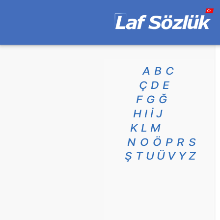
A
B
C
Ç
D
E
F
G
Ğ
H
I
İ
J
K
L
M
N
O
Ö
P
R
S
Ş
T
U
Ü
V
Y
Z