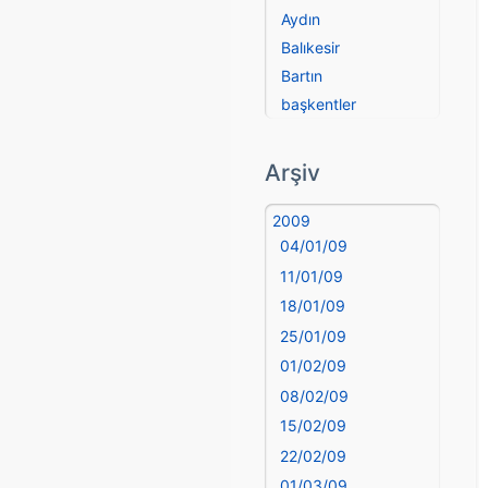
Aydın
Balıkesir
Bartın
başkentler
Batman
Bayburt
Arşiv
Bilecik
Bingöl
2009
04/01/09
Bitlis
Bolu
11/01/09
Burdur
18/01/09
Bursa
25/01/09
Çanakkale
01/02/09
Çankırı
08/02/09
Çorum
15/02/09
Denizli
22/02/09
deyim
01/03/09