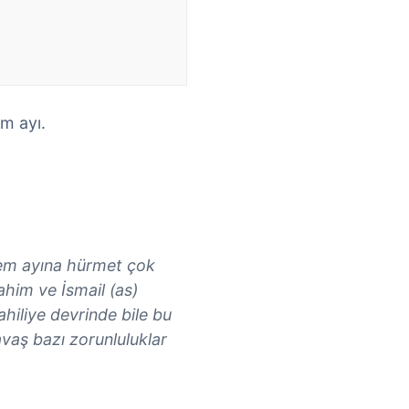
em ayı.
em ayına hürmet çok
ahim ve İsmail (as)
hiliye devrinde bile bu
avaş bazı zorunluluklar