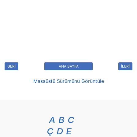
GERİ
ANA SAYFA
İLERİ
Masaüstü Sürümünü Görüntüle
A
B
C
Ç
D
E