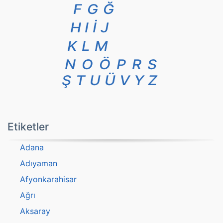
F
G
Ğ
H
I
İ
J
K
L
M
N
O
Ö
P
R
S
Ş
T
U
Ü
V
Y
Z
Etiketler
Adana
Adıyaman
Afyonkarahisar
Ağrı
Aksaray