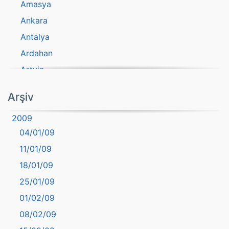
Amasya
Ankara
Antalya
Ardahan
Artvin
atasözü
Arşiv
Aydın
2009
Balıkesir
04/01/09
Bartın
11/01/09
başkentler
18/01/09
Batman
25/01/09
Bayburt
01/02/09
Bilecik
08/02/09
Bingöl