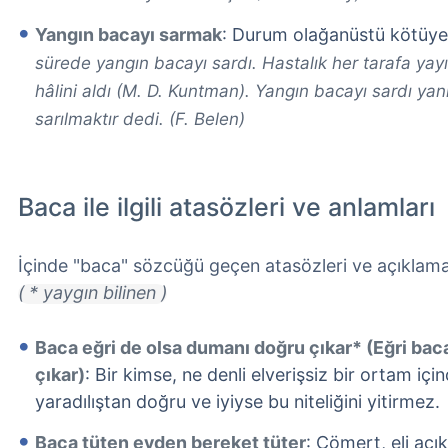
Yangın bacayı sarmak
: Durum olağanüstü kötüy
sürede yangın bacayı sardı. Hastalık her tarafa yay
hâlini aldı (M. D. Kuntman). Yangın bacayı sardı yan
sarılmaktır dedi. (F. Belen)
Baca ile ilgili atasözleri ve anlamları
İçinde "baca" sözcüğü geçen atasözleri ve açıklamal
( * yaygın bilinen )
Baca eğri de olsa dumanı doğru çıkar* (Eğri ba
çıkar)
: Bir kimse, ne denli elverişsiz bir ortam içi
yaradılıştan doğru ve iyiyse bu niteliğini yitirmez.
Baca tüten evden bereket tüter
: Cömert, eli açı