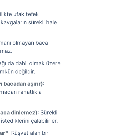
lilikte ufak tefek
kavgaların sürekli hale
umanı olmayan baca
lmaz.
cağı da dahil olmak üzere
mkün değildir.
ı bacadan aşırır)
:
nmadan rahatlıkla
 baca dinlemez)
: Sürekli
stediklerini çalabilirler.
kar*
: Rüşvet alan bir