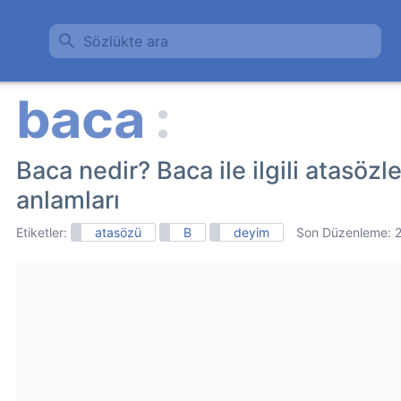
Sözlükte ara
Baca nedir? Baca ile ilgili atasözl
anlamları
Etiketler:
atasözü
B
deyim
Son Düzenleme: