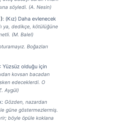
ına söyledi. (A. Nesin)
!)
: (Kız) Daha evlenecek
 ya, dedikçe, kötülüğüne
tli. (M. Balel)
oturamayız. Boğazları
: Yüzsüz olduğu için
apıdan kovsan bacadan
sken edeceklerdi. O
Z. Aygül)
k:
Gözden, nazardan
 ele güne göstermezlermiş.
rir; böyle öpüle koklana