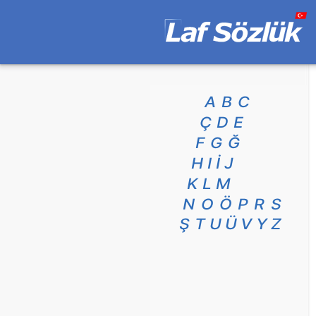
A
B
C
Ç
D
E
F
G
Ğ
H
I
İ
J
K
L
M
N
O
Ö
P
R
S
Ş
T
U
Ü
V
Y
Z