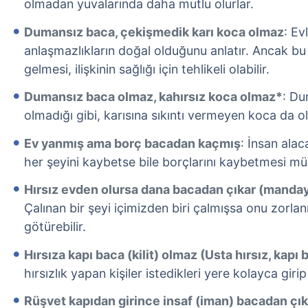
olmadan yuvalarında daha mutlu olurlar.
Dumansız baca, çekişmedik karı koca olmaz
: Ev
anlaşmazlıkların doğal olduğunu anlatır. Ancak bu 
gelmesi, ilişkinin sağlığı için tehlikeli olabilir.
Dumansız baca olmaz, kahırsız koca olmaz*
: D
olmadığı gibi, karısına sıkıntı vermeyen koca da o
Ev yanmış ama borç bacadan kaçmış
: İnsan ala
her şeyini kaybetse bile borçlarını kaybetmesi mü
Hırsız evden olursa dana bacadan çıkar (manday
Çalınan bir şeyi içimizden biri çalmışsa onu zorla
götürebilir.
Hırsıza kapı baca (kilit) olmaz (Usta hırsız, kapı
hırsızlık yapan kişiler istedikleri yere kolayca girip i
Rüşvet kapıdan girince insaf (iman) bacadan çı