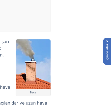
ışarı
İçindekiler
k
n,
n hava
Baca
açılan dar ve uzun hava