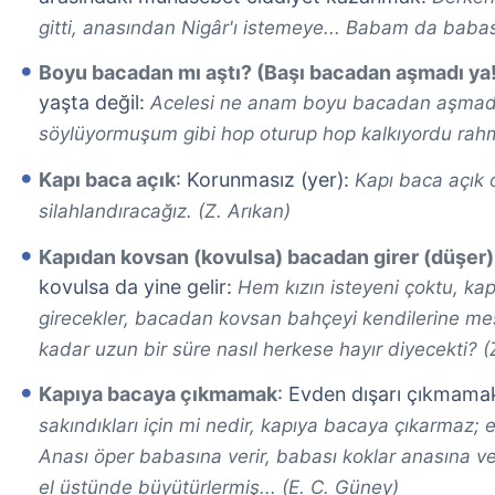
gitti, anasından Nigâr'ı istemeye... Babam da babas
Boyu bacadan mı aştı? (Başı bacadan aşmadı ya
yaşta değil:
Acelesi ne anam boyu bacadan aşmadı
söylüyormuşum gibi hop oturup hop kalkıyordu rahme
Kapı baca açık
: Korunmasız (yer):
Kapı baca açık 
silahlandıracağız. (Z. Arıkan)
Kapıdan kovsan (kovulsa) bacadan girer (düşer)
kovulsa da yine gelir:
Hem kızın isteyeni çoktu, k
girecekler, bacadan kovsan bahçeyi kendilerine me
kadar uzun bir süre nasıl herkese hayır diyecekti? (
Kapıya bacaya çıkmamak
: Evden dışarı çıkmama
sakındıkları için mi nedir, kapıya bacaya çıkarmaz;
Anası öper babasına verir, babası koklar anasına ve
el üstünde büyütürlermiş... (E. C. Güney)