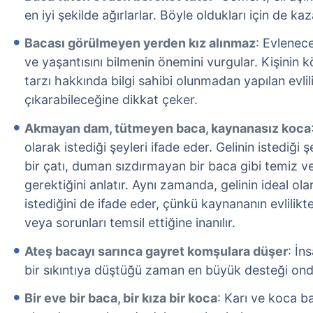
en iyi şekilde ağırlarlar. Böyle oldukları için de kaz
Bacası görülmeyen yerden kız alınmaz
: Evlenece
ve yaşantısını bilmenin önemini vurgular. Kişinin k
tarzı hakkında bilgi sahibi olunmadan yapılan evlil
çıkarabileceğine dikkat çeker.
Akmayan dam, tütmeyen baca, kaynanasız koca
olarak istediği şeyleri ifade eder. Gelinin istediği 
bir çatı, duman sızdırmayan bir baca gibi temiz v
gerektiğini anlatır. Aynı zamanda, gelinin ideal ol
istediğini de ifade eder, çünkü kaynananın evlilik
veya sorunları temsil ettiğine inanılır.
Ateş bacayı sarınca gayret komşulara düşer
: İn
bir sıkıntıya düştüğü zaman en büyük desteği ond
Bir eve bir baca, bir kıza bir koca
: Karı ve koca b