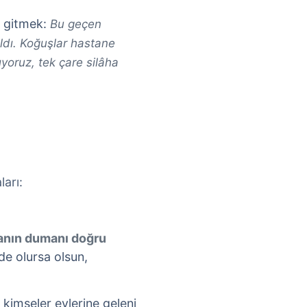
e gitmek:
Bu geçen
ıldı. Koğuşlar hastane
ıyoruz, tek çare silâha
arı:
canın dumanı doğru
nde olursa olsun,
k kimseler evlerine geleni