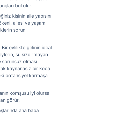
ançları bol olur.
ğiniz kişinin aile yapısını
ökeni, ailesi ve yaşam
iklerin sorun
: Bir evlilikte gelinin ideal
şeylerin, su sızdırmayan
e sorunsuz olması
arak kaynanasız bir koca
teki potansiyel karmaşa
sanın komşusu iyi olursa
an görür.
aşlarında ana baba