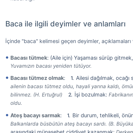
Baca ile ilgili deyimler ve anlamları
İçinde "baca" kelimesi geçen deyimler, açıklamaları
Bacası tütmek
: (Aile için) Yaşaması sürüp gitmek
Yuvamızın bacası yeniden tütüyor.
Bacası tütmez olmak
:
Ailesi dağılmak, ocağı
ailenin bacası tütmez oldu, hayali yarına kaldı, ö
İşi bozulmak:
bilinmez. (H. Ertuğrul)
Fabrikanı
oldu.
Ateş bacayı sarmak
:
Bir durum, tehlikeli, ön
Balkanlarda büsbütün ateş bacayı sardı. (B. Büyüka
arasındaki münasebet ciddiyet kazanmak:
Derken