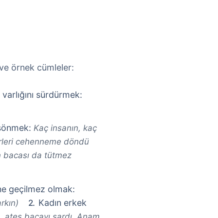
 ve örnek cümleler:
, varlığını sürdürmek:
 sönmek:
Kaç insanın, kaç
mürleri cehenneme döndü
n bacası da tütmez
üne geçilmez olmak:
Kadın erkek
rkın)
, ateş bacayı sardı. Anam