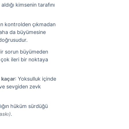
aldığı kimsenin tarafını
nun kontrolden çıkmadan
 daha da büyümesine
doğrusudur.
Bir sorun büyümeden
ok ileri bir noktaya
n kaçar
: Yoksulluk içinde
 ve sevgiden zevk
lığın hüküm sürdüğü
.
askı)