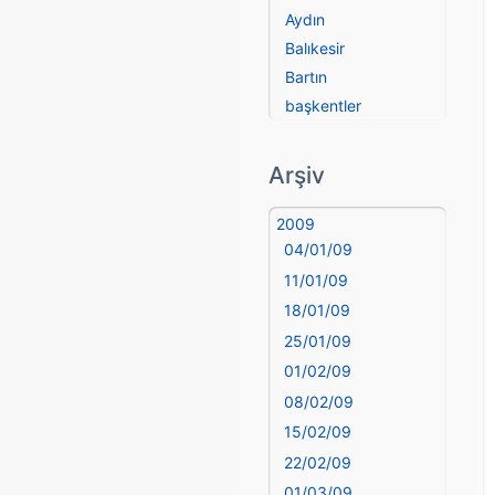
Aydın
Balıkesir
Bartın
başkentler
Batman
Bayburt
Arşiv
Bilecik
Bingöl
2009
04/01/09
Bitlis
Bolu
11/01/09
Burdur
18/01/09
Bursa
25/01/09
Çanakkale
01/02/09
Çankırı
08/02/09
Çorum
15/02/09
Denizli
22/02/09
deyim
01/03/09