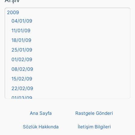
Aydın
2009
Balıkesir
04/01/09
Bartın
11/01/09
başkentler
18/01/09
Batman
25/01/09
Bayburt
01/02/09
Bilecik
08/02/09
Bingöl
15/02/09
Bitlis
22/02/09
Bolu
01/03/09
Burdur
08/03/09
Bursa
Ana Sayfa
Rastgele Gönderi
15/03/09
Çanakkale
22/03/09
Sözlük Hakkında
İletişim Bilgileri
Çankırı