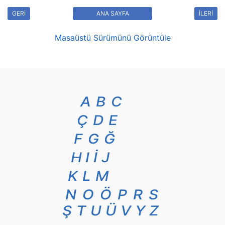
GERİ
ANA SAYFA
İLERİ
Masaüstü Sürümünü Görüntüle
A
B
C
Ç
D
E
F
G
Ğ
H
I
İ
J
K
L
M
N
O
Ö
P
R
S
Ş
T
U
Ü
V
Y
Z