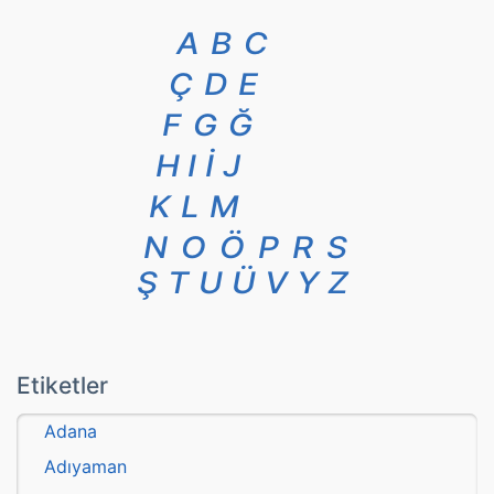
A
B
C
Ç
D
E
F
G
Ğ
H
I
İ
J
K
L
M
N
O
Ö
P
R
S
Ş
T
U
Ü
V
Y
Z
Etiketler
Adana
Adıyaman