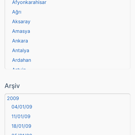
Afyonkarahisar
Ağrı
Aksaray
Amasya
Ankara
Antalya
Ardahan
Artvin
atasözü
Arşiv
Aydın
2009
Balıkesir
04/01/09
Bartın
11/01/09
başkentler
18/01/09
Batman