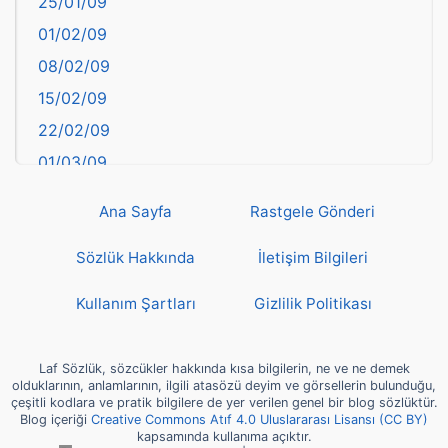
25/01/09
Bayburt
01/02/09
Bilecik
08/02/09
Bingöl
15/02/09
Bitlis
22/02/09
Bolu
01/03/09
Burdur
08/03/09
Bursa
Ana Sayfa
Rastgele Gönderi
15/03/09
Çanakkale
22/03/09
Sözlük Hakkında
İletişim Bilgileri
Çankırı
29/03/09
Çorum
Kullanım Şartları
Gizlilik Politikası
05/04/09
Denizli
12/04/09
deyim
Laf Sözlük, sözcükler hakkında kısa bilgilerin, ne ve ne demek
19/04/09
olduklarının, anlamlarının, ilgili atasözü deyim ve görsellerin bulunduğu,
Diyarbakır
çeşitli kodlara ve pratik bilgilere de yer verilen genel bir blog sözlüktür.
26/04/09
Blog içeriği
Creative Commons Atıf 4.0 Uluslararası Lisansı (CC BY)
Dünya Haritasında Türkiye
kapsamında kullanıma açıktır.