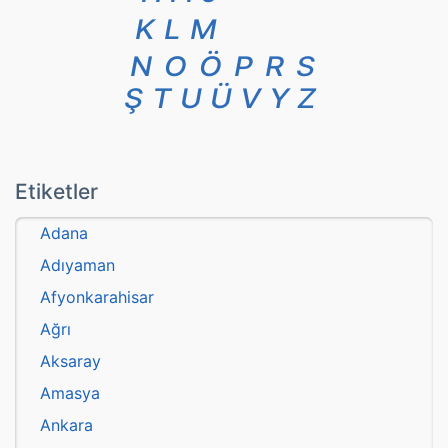
K
L
M
N
O
Ö
P
R
S
Ş
T
U
Ü
V
Y
Z
Etiketler
Adana
Adıyaman
Afyonkarahisar
Ağrı
Aksaray
Amasya
Ankara