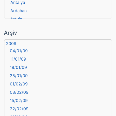
Antalya
Ardahan
Artvin
atasözü
Arşiv
Aydın
2009
Balıkesir
04/01/09
Bartın
11/01/09
başkentler
18/01/09
Batman
25/01/09
Bayburt
01/02/09
Bilecik
08/02/09
Bingöl
15/02/09
Bitlis
22/02/09
Bolu