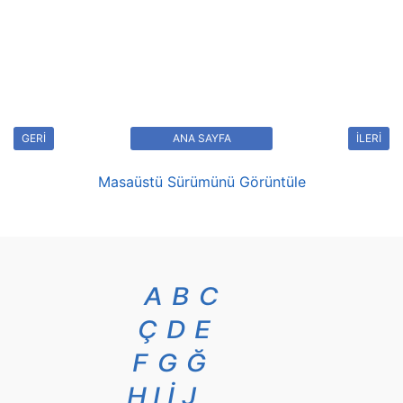
GERİ
ANA SAYFA
İLERİ
Masaüstü Sürümünü Görüntüle
A
B
C
Ç
D
E
F
G
Ğ
H
I
İ
J