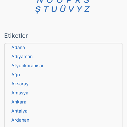
N
O
Ö
P
R
S
Ş
T
U
Ü
V
Y
Z
Etiketler
Adana
Adıyaman
Afyonkarahisar
Ağrı
Aksaray
Amasya
Ankara
Antalya
Ardahan