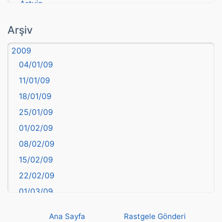
Artvin
atasözü
Arşiv
Aydın
2009
Balıkesir
04/01/09
Bartın
11/01/09
başkentler
18/01/09
Batman
25/01/09
Bayburt
01/02/09
Bilecik
08/02/09
Bingöl
15/02/09
Bitlis
22/02/09
Bolu
01/03/09
Burdur
08/03/09
Bursa
Ana Sayfa
Rastgele Gönderi