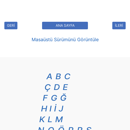
GERİ
ANA SAYFA
İLERİ
Masaüstü Sürümünü Görüntüle
A
B
C
Ç
D
E
F
G
Ğ
H
I
İ
J
K
L
M