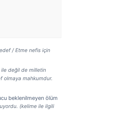
edef / Etme nefis için
le değil de milletin
telef olmaya mahkumdur.
onucu beklenilmeyen ölüm
yordu. (kelime ile ilgili