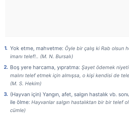
Yok etme, mahvetme:
Öyle bir çalış ki Rab olsun h
imanı telef!.. (M. N. Bursalı)
Boş yere harcama, yıpratma:
Şayet ödemek niyeti i
malını telef etmek için almışsa, o kişi kendisi de 
(M. S. Hekim)
(Hayvan için) Yangın, afet, salgın hastalık vb. s
ile ölme:
Hayvanlar salgın hastalıktan bir bir telef olu
cümle)