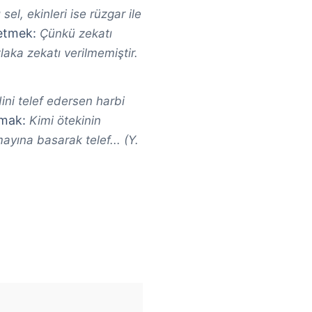
 sel, ekinleri ise rüzgar ile
 etmek:
Çünkü zekatı
tlaka zekatı verilmemiştir.
ni telef edersen harbi
nmak:
Kimi ötekinin
yına basarak telef... (Y.