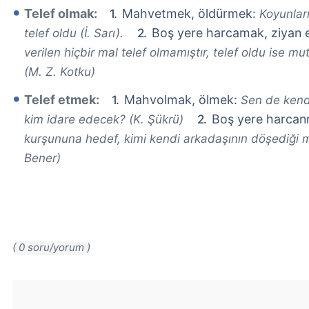
Telef olmak:
Mahvetmek, öldürmek:
Koyunları
Boş yere harcamak, ziyan
telef oldu (İ. Sarı).
verilen hiçbir mal telef olmamıştır, telef oldu ise mu
(M. Z. Kotku)
Telef etmek:
Mahvolmak, ölmek:
Sen de kendi
Boş yere harca
kim idare edecek? (K. Şükrü)
kurşununa hedef, kimi kendi arkadaşının döşediği ma
Bener)
( 0 soru/yorum )