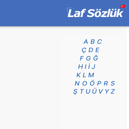
A
B
C
Ç
D
E
F
G
Ğ
H
I
İ
J
K
L
M
N
O
Ö
P
R
S
Ş
T
U
Ü
V
Y
Z