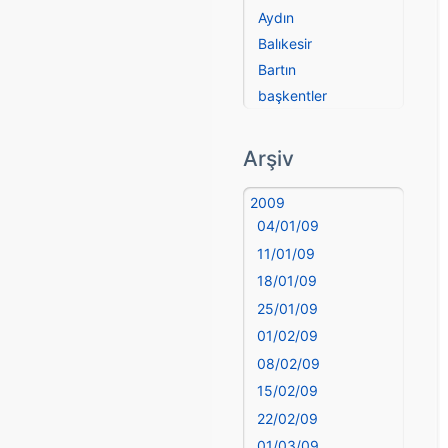
Aydın
Balıkesir
Bartın
başkentler
Batman
Bayburt
Arşiv
Bilecik
Bingöl
2009
04/01/09
Bitlis
Bolu
11/01/09
Burdur
18/01/09
Bursa
25/01/09
Çanakkale
01/02/09
Çankırı
08/02/09
Çorum
15/02/09
Denizli
22/02/09
deyim
01/03/09