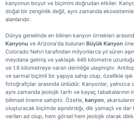
kanyonun boyut ve biçimini doğrudan etkiler. Kanyo
doğal bir zenginlik değil, aynı zamanda ekosistemler
alanlarıdır.
Dünya genelinde en bilinen kanyon örnekleri arasın
Kanyonu
ve Arizona'da bulunan
Büyük Kanyon
öne 
Colorado Nehri tarafından milyonlarca yıl süren aş
meydana gelmiş ve yaklaşık 446 kilometre uzunluğa
ve 1.6 kilometreye varan derinliğe ulaşmıştır. Antil
ve sarmal biçimli bir yapıya sahip olup, özellikle ışı
fotoğrafçılar arasında ünlüdür. Kanyonlar, yalnızca do
aynı zamanda jeolojik tarih ve kayaç tabakalarının 
bilimsel öneme sahiptir. Özetle,
kanyon
, akarsuları
oluşturacak biçimde aşındırdığı, dik yamaçlı ve dar
verilen ad olup, hem görsel hem jeolojik olarak dikkat