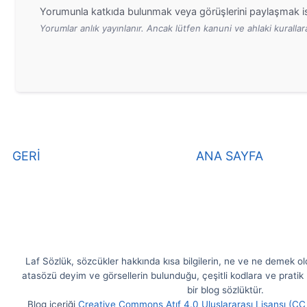
Yorumunla katkıda bulunmak veya görüşlerini paylaşmak is
Yorumlar anlık yayınlanır. Ancak lütfen kanuni ve ahlaki kurall
GERİ
ANA SAYFA
Laf Sözlük, sözcükler hakkında kısa bilgilerin, ne ve ne demek olduk
atasözü deyim ve görsellerin bulunduğu, çeşitli kodlara ve pratik b
bir blog sözlüktür.
Blog içeriği
Creative Commons Atıf 4.0 Uluslararası Lisansı (CC