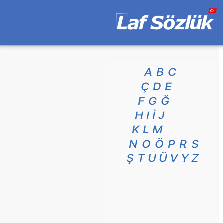
A
B
C
Ç
D
E
F
G
Ğ
H
I
İ
J
K
L
M
N
O
Ö
P
R
S
Ş
T
U
Ü
V
Y
Z