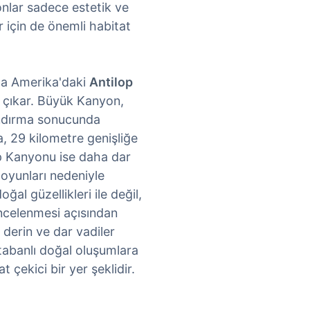
nlar sadece estetik ve
 için de önemli habitat
da Amerika'daki
Antilop
çıkar. Büyük Kanyon,
ındırma sonucunda
, 29 kilometre genişliğe
op Kanyonu ise daha dar
k oyunları nedeniyle
ğal güzellikleri ile değil,
incelenmesi açısından
n derin ve dar vadiler
 tabanlı doğal oluşumlara
 çekici bir yer şeklidir.