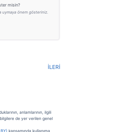
ter misin?
ara uymaya önem gösteriniz.
İLERİ
larının, anlamlarının, ilgili
ilgilere de yer verilen genel
 BY)
kapsamında kullanıma