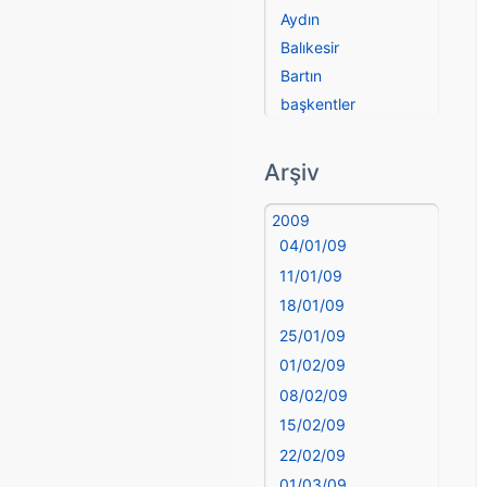
Aydın
Balıkesir
Bartın
başkentler
Batman
Bayburt
Arşiv
Bilecik
Bingöl
2009
04/01/09
Bitlis
Bolu
11/01/09
Burdur
18/01/09
Bursa
25/01/09
Çanakkale
01/02/09
Çankırı
08/02/09
Çorum
15/02/09
Denizli
22/02/09
deyim
01/03/09