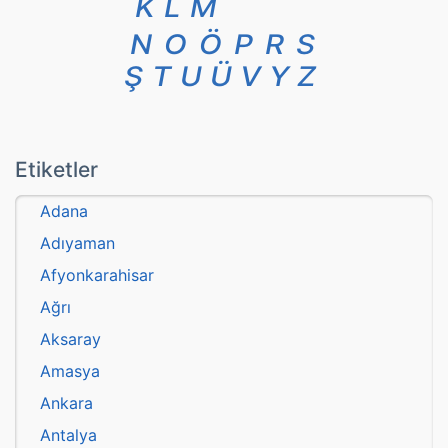
K
L
M
N
O
Ö
P
R
S
Ş
T
U
Ü
V
Y
Z
Etiketler
Adana
Adıyaman
Afyonkarahisar
Ağrı
Aksaray
Amasya
Ankara
Antalya