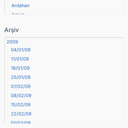
Ardahan
Artvin
atasözü
Arşiv
Aydın
2009
Balıkesir
04/01/09
Bartın
11/01/09
başkentler
18/01/09
Batman
25/01/09
Bayburt
01/02/09
Bilecik
08/02/09
Bingöl
15/02/09
Bitlis
22/02/09
Bolu
01/03/09
Burdur