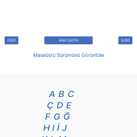
GERİ
ANA SAYFA
İLERİ
Masaüstü Sürümünü Görüntüle
A
B
C
Ç
D
E
F
G
Ğ
H
I
İ
J