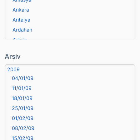
Ankara
Antalya
Ardahan
Artvin
atasözü
Arşiv
Aydın
2009
Balıkesir
04/01/09
Bartın
11/01/09
başkentler
18/01/09
Batman
25/01/09
Bayburt
01/02/09
Bilecik
08/02/09
Bingöl
15/02/09
Bitlis