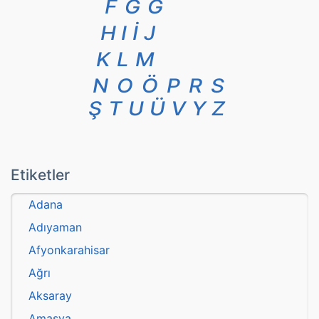
F
G
Ğ
H
I
İ
J
K
L
M
N
O
Ö
P
R
S
Ş
T
U
Ü
V
Y
Z
Etiketler
Adana
Adıyaman
Afyonkarahisar
Ağrı
Aksaray
Amasya