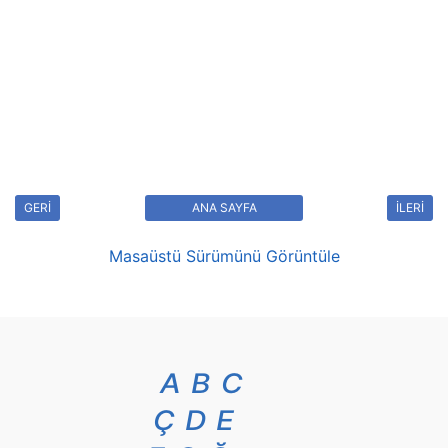
GERİ
ANA SAYFA
İLERİ
Masaüstü Sürümünü Görüntüle
A
B
C
Ç
D
E