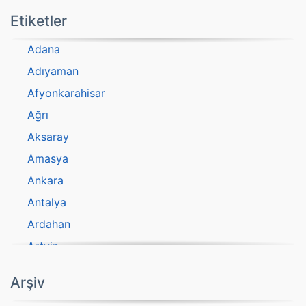
Etiketler
Adana
Adıyaman
Afyonkarahisar
Ağrı
Aksaray
Amasya
Ankara
Antalya
Ardahan
Artvin
atasözü
Arşiv
Aydın