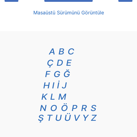
Masaüstü Sürümünü Görüntüle
A
B
C
Ç
D
E
F
G
Ğ
H
I
İ
J
K
L
M
N
O
Ö
P
R
S
Ş
T
U
Ü
V
Y
Z