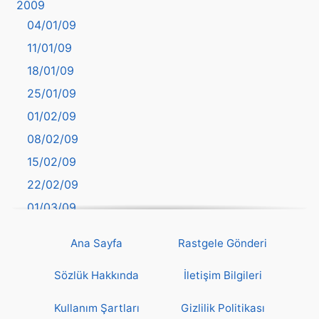
2009
Balıkesir
04/01/09
Bartın
11/01/09
başkentler
18/01/09
Batman
25/01/09
Bayburt
01/02/09
Bilecik
08/02/09
Bingöl
15/02/09
Bitlis
22/02/09
Bolu
01/03/09
Burdur
08/03/09
Bursa
Ana Sayfa
Rastgele Gönderi
15/03/09
Çanakkale
22/03/09
Sözlük Hakkında
İletişim Bilgileri
Çankırı
29/03/09
Çorum
Kullanım Şartları
Gizlilik Politikası