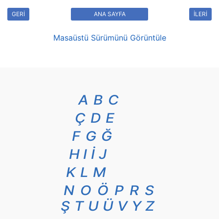
GERİ
ANA SAYFA
İLERİ
Masaüstü Sürümünü Görüntüle
A
B
C
Ç
D
E
F
G
Ğ
H
I
İ
J
K
L
M
N
O
Ö
P
R
S
Ş
T
U
Ü
V
Y
Z