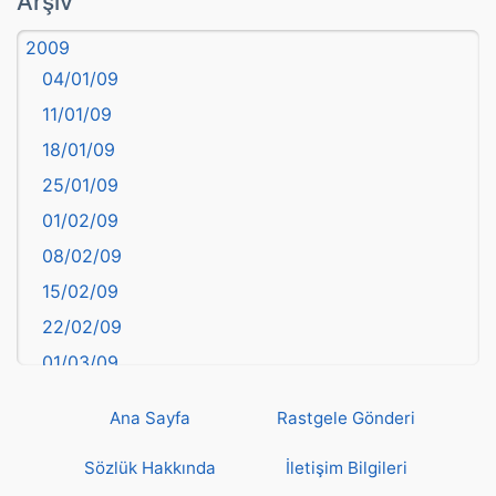
Arşiv
Aydın
2009
Balıkesir
04/01/09
Bartın
11/01/09
başkentler
18/01/09
Batman
25/01/09
Bayburt
01/02/09
Bilecik
08/02/09
Bingöl
15/02/09
Bitlis
22/02/09
Bolu
01/03/09
Burdur
08/03/09
Bursa
Ana Sayfa
Rastgele Gönderi
15/03/09
Çanakkale
22/03/09
Sözlük Hakkında
İletişim Bilgileri
Çankırı