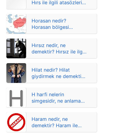
Hırs ile ilgili atasözleri,
deyimler ve anlamları
Horasan nedir?
Horasan bölgesi
nerededir?
Hırsız nedir, ne
demektir? Hırsız ile ilgili
atasözleri, deyimler ve
anlamları
Hilat nedir? Hilat
giydirmek ne demektir?
Anlamları
H harfi nelerin
simgesidir, ne anlama
gelir?
Haram nedir, ne
demektir? Haram ile
ilgili atasözleri,