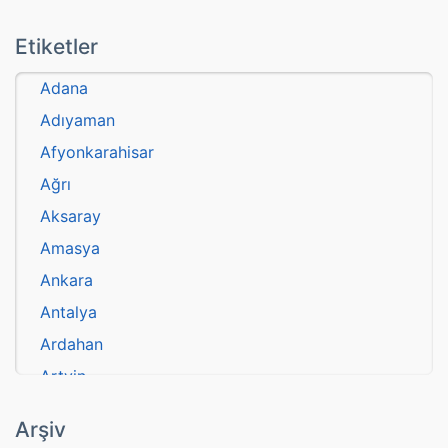
Etiketler
Adana
Adıyaman
Afyonkarahisar
Ağrı
Aksaray
Amasya
Ankara
Antalya
Ardahan
Artvin
atasözü
Arşiv
Aydın