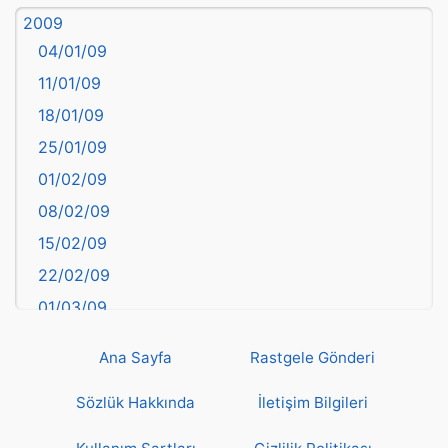
2009
Balıkesir
04/01/09
Bartın
11/01/09
başkentler
18/01/09
Batman
25/01/09
Bayburt
01/02/09
Bilecik
08/02/09
Bingöl
15/02/09
Bitlis
22/02/09
Bolu
01/03/09
Burdur
08/03/09
Bursa
Ana Sayfa
Rastgele Gönderi
15/03/09
Çanakkale
22/03/09
Sözlük Hakkında
İletişim Bilgileri
Çankırı
29/03/09
Çorum