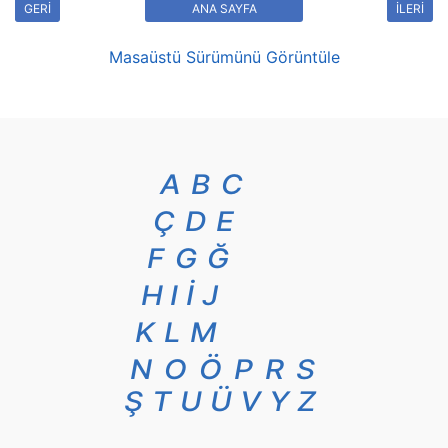
GERİ
ANA SAYFA
İLERİ
Masaüstü Sürümünü Görüntüle
A
B
C
Ç
D
E
F
G
Ğ
H
I
İ
J
K
L
M
N
O
Ö
P
R
S
Ş
T
U
Ü
V
Y
Z