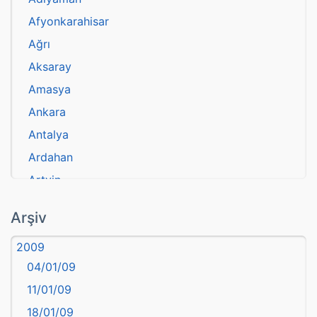
Afyonkarahisar
Ağrı
Aksaray
Amasya
Ankara
Antalya
Ardahan
Artvin
atasözü
Arşiv
Aydın
2009
Balıkesir
04/01/09
Bartın
11/01/09
başkentler
18/01/09
Batman