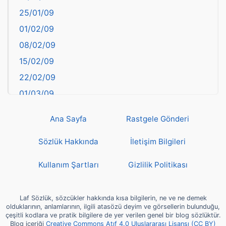
25/01/09
Bayburt
01/02/09
Bilecik
08/02/09
Bingöl
15/02/09
Bitlis
22/02/09
Bolu
01/03/09
Burdur
08/03/09
Bursa
Ana Sayfa
Rastgele Gönderi
15/03/09
Çanakkale
22/03/09
Sözlük Hakkında
İletişim Bilgileri
Çankırı
29/03/09
Çorum
Kullanım Şartları
Gizlilik Politikası
05/04/09
Denizli
12/04/09
deyim
Laf Sözlük, sözcükler hakkında kısa bilgilerin, ne ve ne demek
19/04/09
olduklarının, anlamlarının, ilgili atasözü deyim ve görsellerin bulunduğu,
Diyarbakır
çeşitli kodlara ve pratik bilgilere de yer verilen genel bir blog sözlüktür.
26/04/09
Blog içeriği
Creative Commons Atıf 4.0 Uluslararası Lisansı (CC BY)
Dünya Haritasında Türkiye