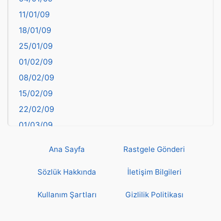
Bartın
11/01/09
başkentler
18/01/09
Batman
25/01/09
Bayburt
01/02/09
Bilecik
08/02/09
Bingöl
15/02/09
Bitlis
22/02/09
Bolu
01/03/09
Burdur
08/03/09
Bursa
Ana Sayfa
Rastgele Gönderi
15/03/09
Çanakkale
22/03/09
Sözlük Hakkında
İletişim Bilgileri
Çankırı
29/03/09
Çorum
Kullanım Şartları
Gizlilik Politikası
05/04/09
Denizli
12/04/09