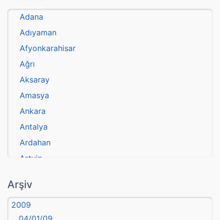
Adana
Adıyaman
Afyonkarahisar
Ağrı
Aksaray
Amasya
Ankara
Antalya
Ardahan
Artvin
atasözü
Arşiv
Aydın
2009
Balıkesir
04/01/09