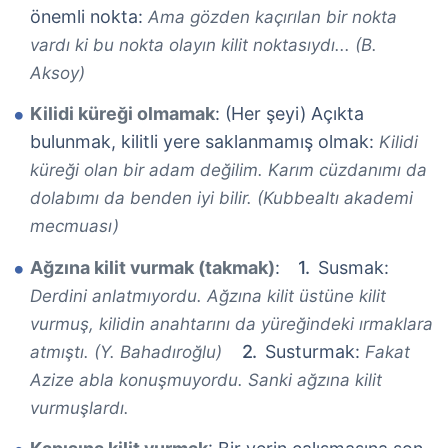
önemli nokta:
Ama gözden kaçırılan bir nokta
vardı ki bu nokta olayın kilit noktasıydı... (B.
Aksoy)
Kilidi küreği olmamak
: (Her şeyi) Açıkta
bulunmak, kilitli yere saklanmamış olmak:
Kilidi
küreği olan bir adam değilim. Karım cüzdanımı da
dolabımı da benden iyi bilir. (Kubbealtı akademi
mecmuası)
Ağzına kilit vurmak (takmak)
:
Susmak:
Derdini anlatmıyordu. Ağzına kilit üstüne kilit
vurmuş, kilidin anahtarını da yüreğindeki ırmaklara
Susturmak:
atmıştı. (Y. Bahadıroğlu)
Fakat
Azize abla konuşmuyordu. Sanki ağzına kilit
vurmuşlardı.