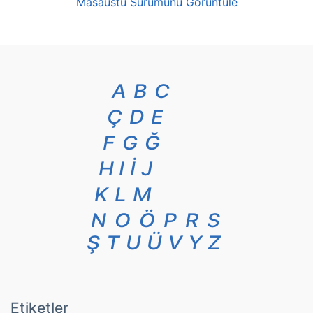
Masaüstü Sürümünü Görüntüle
A
B
C
Ç
D
E
F
G
Ğ
H
I
İ
J
K
L
M
N
O
Ö
P
R
S
Ş
T
U
Ü
V
Y
Z
Etiketler