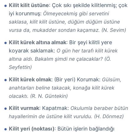
Kilit kilit üstüne
: Çok sıkı şekilde kilitlenmiş; çok
iyi korunmuş:
Ölmeyecekmiş gibi servetini
saklasa, kilit kilit üstüne, düğüm düğüm üstüne
vursa da, mukadder sondan kaçamaz. (N. Sevim)
Kilit kürek altına almak
: Bir şeyi kilitli yere
koyarak saklamak:
O gün her tarafı kilit kürek
altına aldı. Bakalım şimdi ne çalacaklar? (Ö.
Seyfettin)
Kilit kürek olmak
: (Bir yeri) Korumak:
Gülsüm,
anahtarları beline takacak, konağa kilit kürek
olacaktı. (R. N. Güntekin)
Kilit vurmak
: Kapatmak:
Okulumla beraber bütün
hayallerimin de üstüne kilit vuruldu. (H. Dönmez)
Kilit yeri (noktası)
: Bütün işlerin bağlandığı