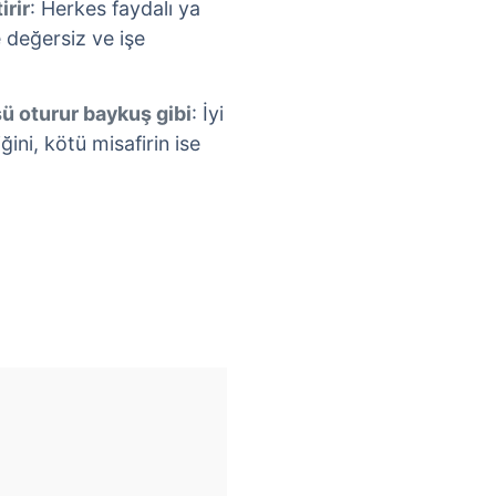
irir
: Herkes faydalı ya
e değersiz ve işe
üsü oturur baykuş gibi
: İyi
ğini, kötü misafirin ise