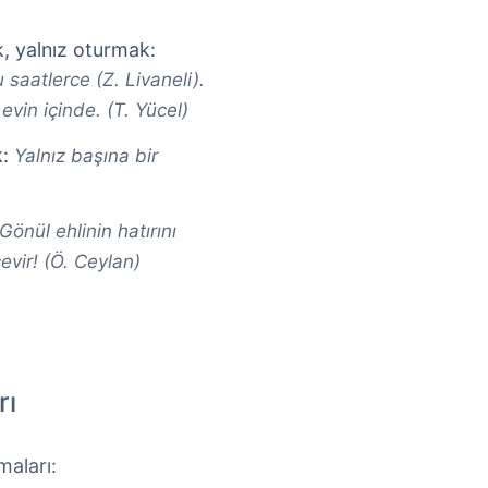
k, yalnız oturmak:
u saatlerce (Z. Livaneli).
evin içinde. (T. Yücel)
k:
Yalnız başına bir
Gönül ehlinin hatırını
evir! (Ö. Ceylan)
rı
maları: