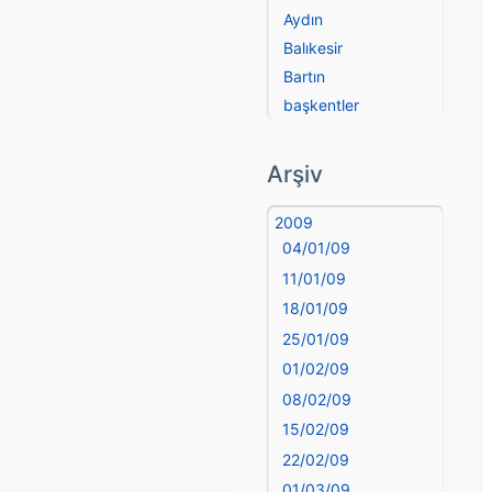
Aydın
Balıkesir
Bartın
başkentler
Batman
Bayburt
Arşiv
Bilecik
Bingöl
2009
04/01/09
Bitlis
Bolu
11/01/09
Burdur
18/01/09
Bursa
25/01/09
Çanakkale
01/02/09
Çankırı
08/02/09
Çorum
15/02/09
Denizli
22/02/09
deyim
01/03/09