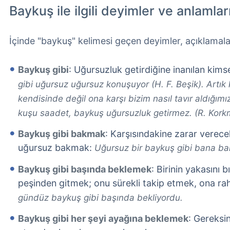
Baykuş ile ilgili deyimler ve anlamlar
İçinde "baykuş" kelimesi geçen deyimler, açıklamala
Baykuş gibi
: Uğursuzluk getirdiğine inanılan kimse
gibi uğursuz uğursuz konuşuyor (H. F. Beşik). Artık 
kendisinde değil ona karşı bizim nasıl tavır aldığım
kuşu saadet, baykuş uğursuzluk getirmez. (R. Kork
Baykuş gibi bakmak
: Karşısındakine zarar verec
uğursuz bakmak:
Uğursuz bir baykuş gibi bana bak
Baykuş gibi başında beklemek
: Birinin yakasını
peşinden gitmek; onu sürekli takip etmek, ona 
gündüz baykuş gibi başında bekliyordu.
Baykuş gibi her şeyi ayağına beklemek
: Gereksin