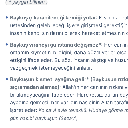
( * yaygın bilinen )
Baykuş çıkarabileceği kemiği yutar
: Kişinin anc
üstesinden gelebileceği işlere girişmesi gerektiğin
insanın kendi sınırlarını bilerek hareket etmesinin
Baykuş viraneyi gülistana değişmez*
: Her canlın
ortamın kıymetini bildiğini, daha güzel yerler olsa 
ettiğini ifade eder. Bu söz, insanın alıştığı ve hu
vazgeçmek istemeyeceğini anlatır.
Baykuşun kısmeti ayağına gelir* (Baykuşun rızkı 
sıçramadan alamaz)
: Allah'ın her canlının rızkını
bırakmayacağını ifade eder. Hareketsiz duran bayk
ayağına gelmesi, her varlığın nasibinin Allah tara
işaret eder:
Ko sa'yi eyle tevekkül Hüdaye görme mi
gün nasibi baykuşun (Sezayi)