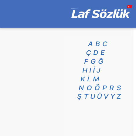
A
B
C
Ç
D
E
F
G
Ğ
H
I
İ
J
K
L
M
N
O
Ö
P
R
S
Ş
T
U
Ü
V
Y
Z