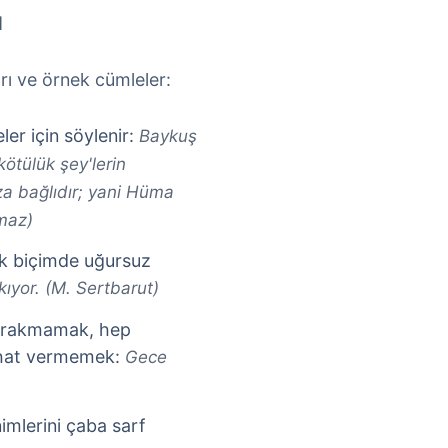
ı
rı ve örnek cümleler:
ler için söylenir:
Baykuş
kötülük şey'lerin
ıza bağlıdır; yani Hüma
maz)
ek biçimde uğursuz
ıyor. (M. Sertbarut)
 bırakmamak, hep
rahat vermemek:
Gece
imlerini çaba sarf