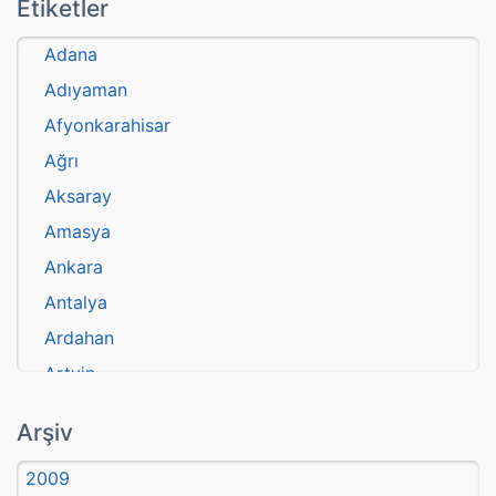
Etiketler
Adana
Adıyaman
Afyonkarahisar
Ağrı
Aksaray
Amasya
Ankara
Antalya
Ardahan
Artvin
atasözü
Arşiv
Aydın
2009
Balıkesir