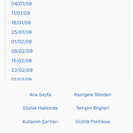
04/01/09
Bartın
11/01/09
başkentler
18/01/09
Batman
25/01/09
Bayburt
01/02/09
Bilecik
08/02/09
Bingöl
15/02/09
Bitlis
22/02/09
Bolu
01/03/09
Burdur
08/03/09
Bursa
Ana Sayfa
Rastgele Gönderi
15/03/09
Çanakkale
22/03/09
Sözlük Hakkında
İletişim Bilgileri
Çankırı
29/03/09
Çorum
Kullanım Şartları
Gizlilik Politikası
05/04/09
Denizli