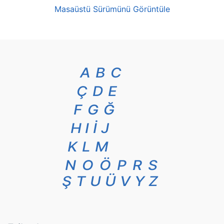
Masaüstü Sürümünü Görüntüle
A
B
C
Ç
D
E
F
G
Ğ
H
I
İ
J
K
L
M
N
O
Ö
P
R
S
Ş
T
U
Ü
V
Y
Z