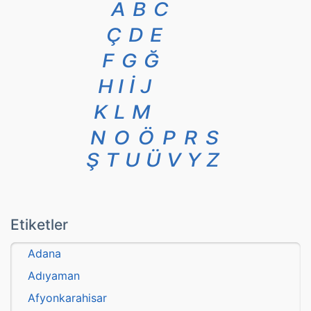
A
B
C
Ç
D
E
F
G
Ğ
H
I
İ
J
K
L
M
N
O
Ö
P
R
S
Ş
T
U
Ü
V
Y
Z
Etiketler
Adana
Adıyaman
Afyonkarahisar