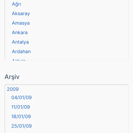
Ağrı
Aksaray
Amasya
Ankara
Antalya
Ardahan
Artvin
atasözü
Arşiv
Aydın
2009
Balıkesir
04/01/09
Bartın
11/01/09
başkentler
18/01/09
Batman
25/01/09
Bayburt