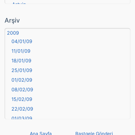
Artvin
atasözü
Arşiv
Aydın
2009
Balıkesir
04/01/09
Bartın
11/01/09
başkentler
18/01/09
Batman
25/01/09
Bayburt
01/02/09
Bilecik
08/02/09
Bingöl
15/02/09
Bitlis
22/02/09
Bolu
01/03/09
Burdur
08/03/09
Bursa
Ana Sayfa
Rastgele Gönderi