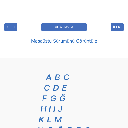
GERİ
ANA SAYFA
İLERİ
Masaüstü Sürümünü Görüntüle
A
B
C
Ç
D
E
F
G
Ğ
H
I
İ
J
K
L
M