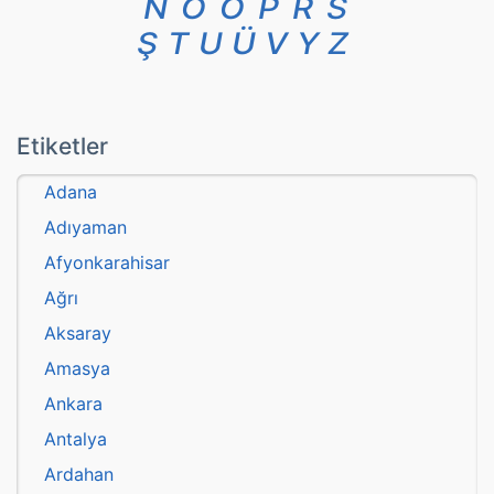
N
O
Ö
P
R
S
Ş
T
U
Ü
V
Y
Z
Etiketler
Adana
Adıyaman
Afyonkarahisar
Ağrı
Aksaray
Amasya
Ankara
Antalya
Ardahan