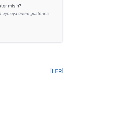
ter misin?
ara uymaya önem gösteriniz.
İLERİ