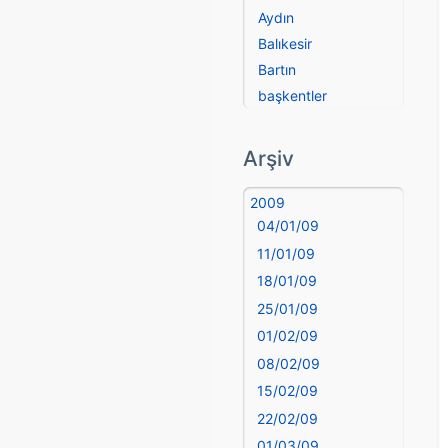
Aydın
Balıkesir
Bartın
başkentler
Batman
Bayburt
Arşiv
Bilecik
Bingöl
2009
04/01/09
Bitlis
Bolu
11/01/09
Burdur
18/01/09
Bursa
25/01/09
Çanakkale
01/02/09
Çankırı
08/02/09
Çorum
15/02/09
Denizli
22/02/09
deyim
01/03/09