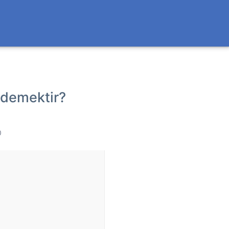
 demektir?
0