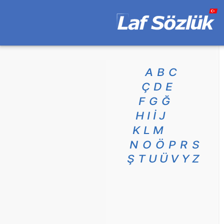
A
B
C
Ç
D
E
F
G
Ğ
H
I
İ
J
K
L
M
N
O
Ö
P
R
S
Ş
T
U
Ü
V
Y
Z