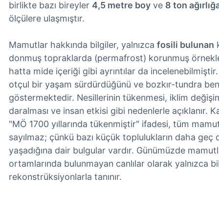
birlikte bazı bireyler
4,5 metre boy
ve
8 ton ağırlığ
ölçülere ulaşmıştır.
Mamutlar hakkında bilgiler, yalnızca
fosili bulunan
k
donmuş topraklarda (permafrost) korunmuş örnekl
hatta mide içeriği gibi ayrıntılar da incelenebilmiştir
otçul bir yaşam sürdürdüğünü ve bozkır-tundra benz
göstermektedir. Nesillerinin tükenmesi, iklim değişim
daralması ve insan etkisi gibi nedenlerle açıklanır.
"MÖ 1700 yıllarında tükenmiştir" ifadesi, tüm mamut
sayılmaz; çünkü bazı küçük toplulukların daha geç
yaşadığına dair bulgular vardır. Günümüzde mamut
ortamlarında bulunmayan canlılar olarak yalnızca bili
rekonstrüksiyonlarla tanınır.