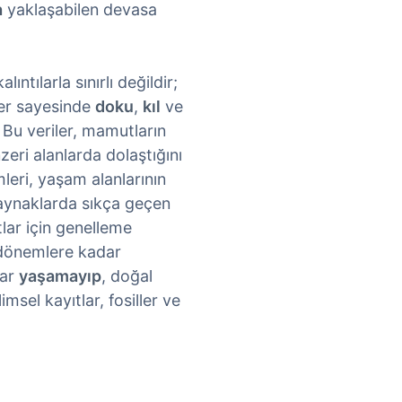
a
yaklaşabilen devasa
alıntılarla sınırlı değildir;
er sayesinde
doku
,
kıl
ve
. Bu veriler, mamutların
eri alanlarda dolaştığını
leri, yaşam alanlarının
 Kaynaklarda sıkça geçen
lar için genelleme
 dönemlere kadar
lar
yaşamayıp
, doğal
msel kayıtlar, fosiller ve