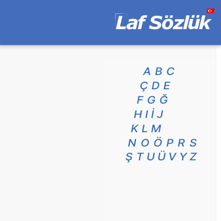
A
B
C
Ç
D
E
F
G
Ğ
H
I
İ
J
K
L
M
N
O
Ö
P
R
S
Ş
T
U
Ü
V
Y
Z