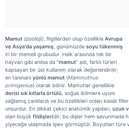
Mamut
(zooloji)
, filgillerden olup özellikle
Avrupa
ve Asya'da yaşamış
, günümüzde
soyu tükenmiş
iri bir memeli grubudur. Halk arasında tek bir
hayvan gibi anılsa da "
mamut
" adı, farklı türleri
kapsayan bir üst kullanım olarak değerlendirilir;
en tanınanı
yünlü mamut
(
Mammuthus
primigenius
) olarak bilinir. Mamutlar genellikle
derisi sık kıllarla örtülü
, soğuk iklimlere uyum
sağlamış canlılardı ve bu özellikleri onları klasik fille
unsurdur. En dikkat çekici anatomik yapıları,
uzun v
olan büyük
fildişleri
dir; bu dişler hem savunmada h
yiyeceğe ulaşmada işlev görmüştür. Boyutları türe