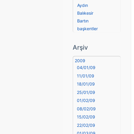
Aydın
Balıkesir
Bartın
başkentler
Batman
Bayburt
Arşiv
Bilecik
Bingöl
2009
04/01/09
Bitlis
Bolu
11/01/09
Burdur
18/01/09
Bursa
25/01/09
Çanakkale
01/02/09
Çankırı
08/02/09
Çorum
15/02/09
Denizli
22/02/09
deyim
01/03/09