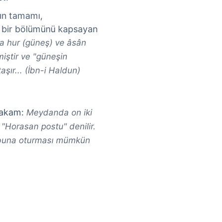
'ın tamamı,
k bir bölümünü kapsayan
a hur (güneş) ve âsân
iştir ve "güneşin
şır... (İbn-i Haldun)
makam:
Meydanda on iki
a "Horasan postu" denilir.
n buna oturması mümkün