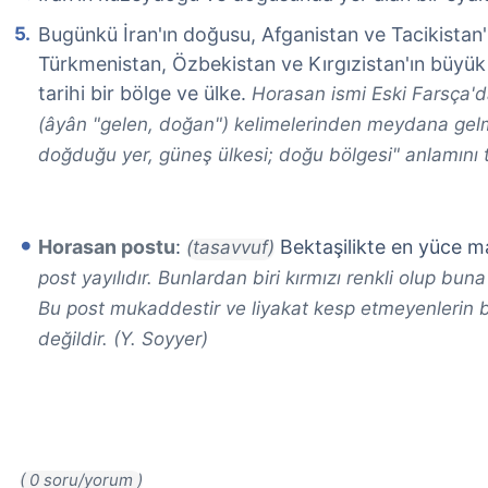
Bugünkü İran'ın doğusu, Afganistan ve Tacikistan
Türkmenistan, Özbekistan ve Kırgızistan'ın büyü
tarihi bir bölge ve ülke.
Horasan ismi Eski Farsça'd
(âyân "gelen, doğan") kelimelerinden meydana gelm
doğduğu yer, güneş ülkesi; doğu bölgesi" anlamını ta
Horasan postu
:
Bektaşilikte en yüce 
(tasavvuf)
post yayılıdır. Bunlardan biri kırmızı renkli olup bun
Bu post mukaddestir ve liyakat kesp etmeyenleri
değildir. (Y. Soyyer)
( 0 soru/yorum )