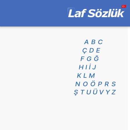
A
B
C
Ç
D
E
F
G
Ğ
H
I
İ
J
K
L
M
N
O
Ö
P
R
S
Ş
T
U
Ü
V
Y
Z