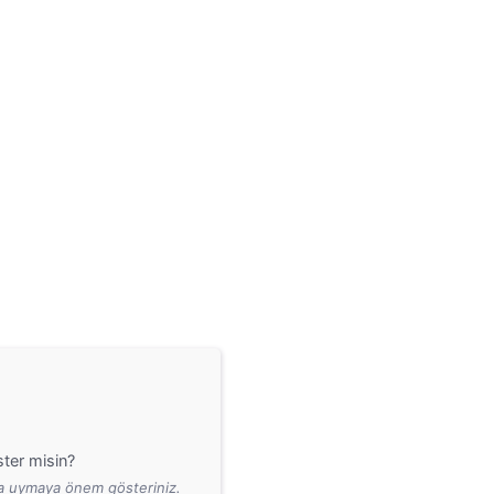
ter misin?
ara uymaya önem gösteriniz.