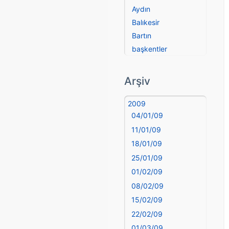
Aydın
Balıkesir
Bartın
başkentler
Batman
Bayburt
Arşiv
Bilecik
Bingöl
2009
04/01/09
Bitlis
Bolu
11/01/09
Burdur
18/01/09
Bursa
25/01/09
Çanakkale
01/02/09
Çankırı
08/02/09
Çorum
15/02/09
Denizli
22/02/09
deyim
01/03/09