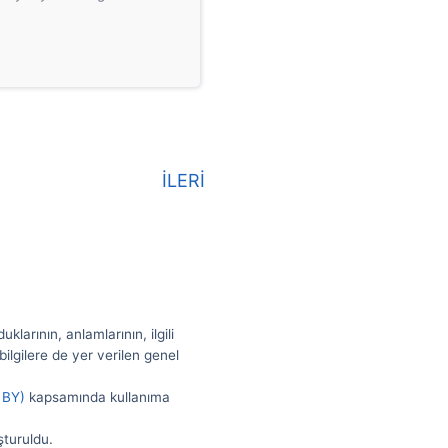
İLERİ
larının, anlamlarının, ilgili
ilgilere de yer verilen genel
 BY)
kapsamında kullanıma
şturuldu.