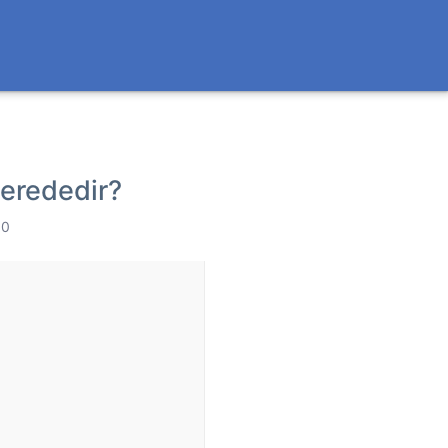
nerededir?
 0