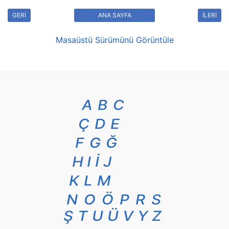
GERİ
ANA SAYFA
İLERİ
Masaüstü Sürümünü Görüntüle
A
B
C
Ç
D
E
F
G
Ğ
H
I
İ
J
K
L
M
N
O
Ö
P
R
S
Ş
T
U
Ü
V
Y
Z