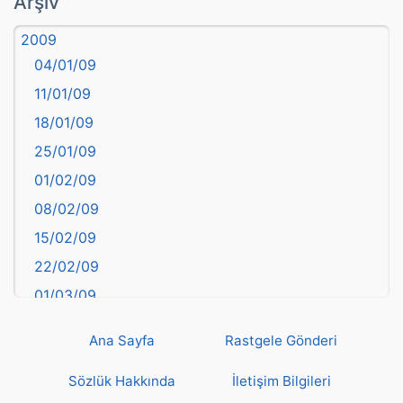
Arşiv
Aydın
2009
Balıkesir
04/01/09
Bartın
11/01/09
başkentler
18/01/09
Batman
25/01/09
Bayburt
01/02/09
Bilecik
08/02/09
Bingöl
15/02/09
Bitlis
22/02/09
Bolu
01/03/09
Burdur
08/03/09
Bursa
Ana Sayfa
Rastgele Gönderi
15/03/09
Çanakkale
22/03/09
Sözlük Hakkında
İletişim Bilgileri
Çankırı