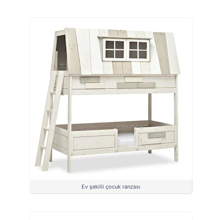
Ev şekilli çocuk ranzası