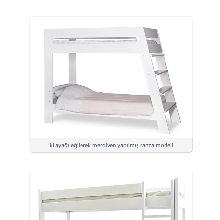
İki ayağı eğilerek merdiven yapılmış ranza modeli