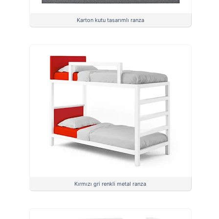
Karton kutu tasarımlı ranza
Kırmızı gri renkli metal ranza