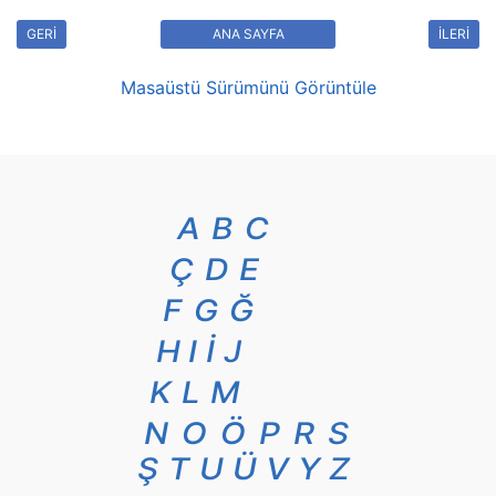
GERİ
ANA SAYFA
İLERİ
Masaüstü Sürümünü Görüntüle
A
B
C
Ç
D
E
F
G
Ğ
H
I
İ
J
K
L
M
N
O
Ö
P
R
S
Ş
T
U
Ü
V
Y
Z