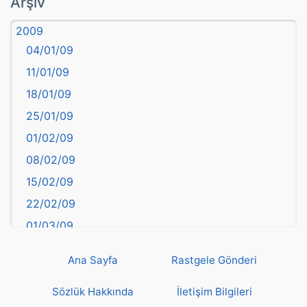
Arşiv
Aydın
2009
Balıkesir
04/01/09
Bartın
11/01/09
başkentler
18/01/09
Batman
25/01/09
Bayburt
01/02/09
Bilecik
08/02/09
Bingöl
15/02/09
Bitlis
22/02/09
Bolu
01/03/09
Burdur
08/03/09
Bursa
Ana Sayfa
Rastgele Gönderi
15/03/09
Çanakkale
22/03/09
Sözlük Hakkında
İletişim Bilgileri
Çankırı