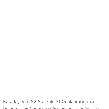
Kara kış, yılın 22 Aralık ile 31 Ocak arasındaki
bölümü:
Zemheride zemherinin en şiddetlisi, en