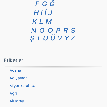
F
G
Ğ
H
I
İ
J
K
L
M
N
O
Ö
P
R
S
Ş
T
U
Ü
V
Y
Z
Etiketler
Adana
Adıyaman
Afyonkarahisar
Ağrı
Aksaray