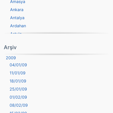
Amasya
Ankara
Antalya
Ardahan
Artvin
atasözü
Arşiv
Aydın
2009
Balıkesir
04/01/09
Bartın
11/01/09
başkentler
18/01/09
Batman
25/01/09
Bayburt
01/02/09
Bilecik
08/02/09
Bingöl