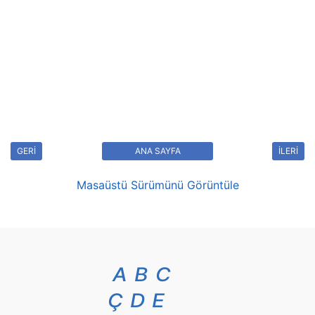
GERİ
ANA SAYFA
İLERİ
Masaüstü Sürümünü Görüntüle
A
B
C
Ç
D
E