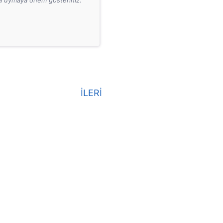
ara uymaya önem gösteriniz.
İLERİ