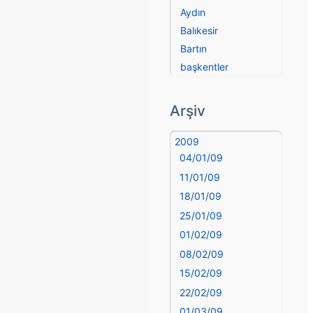
Aydın
Balıkesir
Bartın
başkentler
Batman
Bayburt
Arşiv
Bilecik
Bingöl
2009
04/01/09
Bitlis
Bolu
11/01/09
Burdur
18/01/09
Bursa
25/01/09
Çanakkale
01/02/09
Çankırı
08/02/09
Çorum
15/02/09
Denizli
22/02/09
deyim
01/03/09