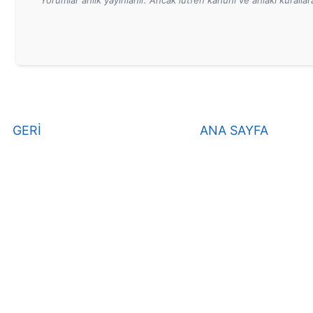
Yorumlar anlık yayınlanır. Ancak lütfen kanuni ve ahlaki kurall
GERİ
ANA SAYFA