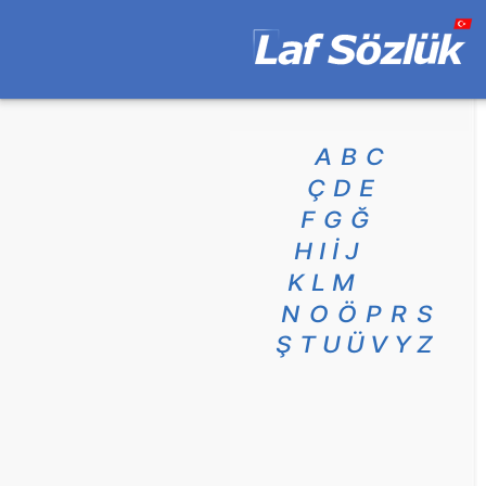
A
B
C
Ç
D
E
F
G
Ğ
H
I
İ
J
K
L
M
N
O
Ö
P
R
S
Ş
T
U
Ü
V
Y
Z