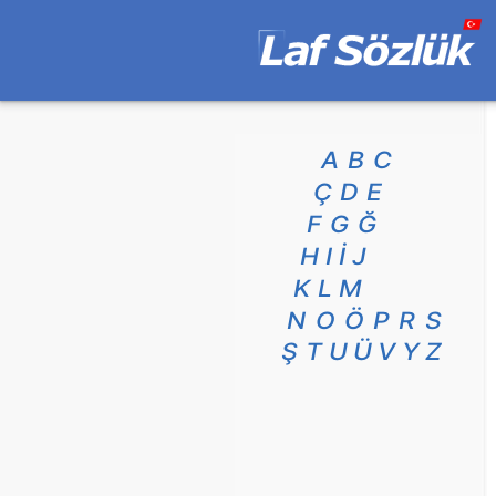
A
B
C
Ç
D
E
F
G
Ğ
H
I
İ
J
K
L
M
N
O
Ö
P
R
S
Ş
T
U
Ü
V
Y
Z