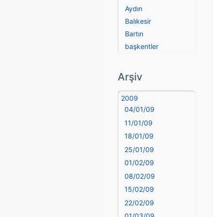
Aydın
Balıkesir
Bartın
başkentler
Batman
Bayburt
Arşiv
Bilecik
Bingöl
2009
04/01/09
Bitlis
Bolu
11/01/09
Burdur
18/01/09
Bursa
25/01/09
Çanakkale
01/02/09
Çankırı
08/02/09
Çorum
15/02/09
Denizli
22/02/09
deyim
01/03/09