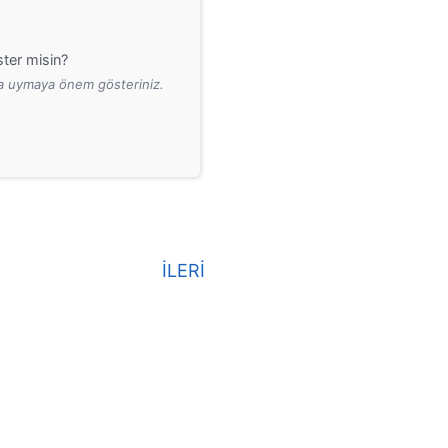
ter misin?
ara uymaya önem gösteriniz.
İLERİ