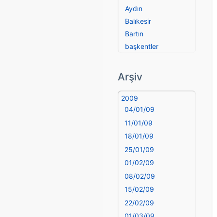
Aydın
Balıkesir
Bartın
başkentler
Batman
Bayburt
Arşiv
Bilecik
Bingöl
2009
04/01/09
Bitlis
Bolu
11/01/09
Burdur
18/01/09
Bursa
25/01/09
Çanakkale
01/02/09
Çankırı
08/02/09
Çorum
15/02/09
Denizli
22/02/09
deyim
01/03/09