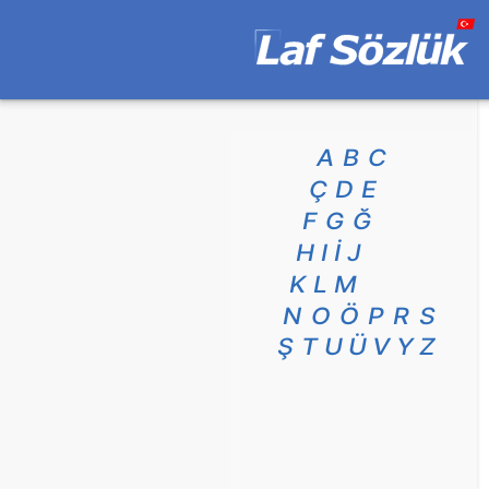
A
B
C
Ç
D
E
F
G
Ğ
H
I
İ
J
K
L
M
N
O
Ö
P
R
S
Ş
T
U
Ü
V
Y
Z