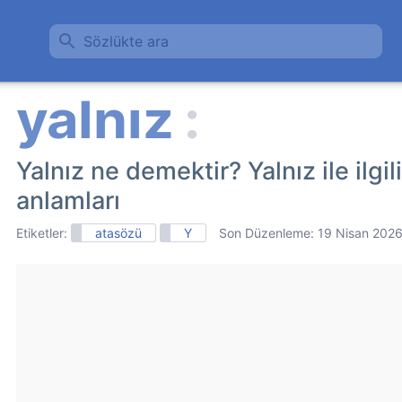
Sözlükte ara
Yalnız ne demektir? Yalnız ile ilgil
anlamları
Etiketler:
atasözü
Y
Son Düzenleme:
19 Nisan 202