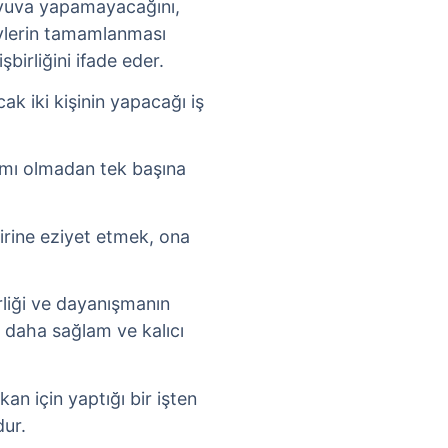
a yuva yapamayacağını,
şeylerin tamamlanması
şbirliğini ifade eder.
cak iki kişinin yapacağı iş
dımı olmadan tek başına
birine eziyet etmek, ona
irliği ve dayanışmanın
n daha sağlam ve kalıcı
ıkan için yaptığı bir işten
ur.