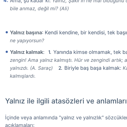
Ama, şu kadar ki:
Yalnız, Şakir'in ne mal olduğunu 
bile anmaz, değil mi? (Ali)
Yalnız başına
: Kendi kendine, bir kendisi, tek baş
ne yapıyorsun?
Yalnız kalmak
:
Yanında kimse olmamak, tek b
zengin! Ama yalnız kalmıştı. Hür ve zengindi artık;
Biriyle baş başa kalmak:
yalnızdı. (A. Saraç)
K
kalmışlardı.
Yalnız ile ilgili atasözleri ve anlamları
İçinde veya anlamında "yalnız ve yalnızlık" sözcükle
açıklamaları: