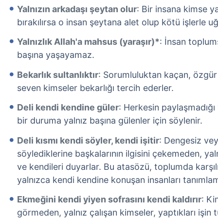
Yalnızın arkadaşı şeytan olur
: Bir insana kimse y
bırakılırsa o insan şeytana alet olup kötü işlerle uğ
Yalnızlık Allah'a mahsus (yaraşır)*
: İnsan toplums
başına yaşayamaz.
Bekarlık sultanlıktır
: Sorumluluktan kaçan, özgür
seven kimseler bekarlığı tercih ederler.
Deli kendi kendine güler
: Herkesin paylaşmadığı
bir duruma yalnız başına gülenler için söylenir.
Deli kısmı kendi söyler, kendi işitir
: Dengesiz veya
söylediklerine başkalarının ilgisini çekemeden, ya
ve kendileri duyarlar. Bu atasözü, toplumda karşı
yalnızca kendi kendine konuşan insanları tanımlamak
Ekmeğini kendi yiyen sofrasını kendi kaldırır
: K
görmeden, yalnız çalışan kimseler, yaptıkları işin 