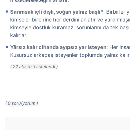
hissedebileceğini anlatır.
Sarımsak içli dışlı, soğan yalnız başlı*
: Birbirleri
kimseler birbirine her derdini anlatır ve yardımlaşı
kimseyle dostluk kuramaz, sorunlarını da tek baş
kalırlar.
Yârsız kalır cihanda ayıpsız yar isteyen
: Her insan
Kusursuz arkadaş isteyenler toplumda yalnız kalırl
( 0 soru/yorum )