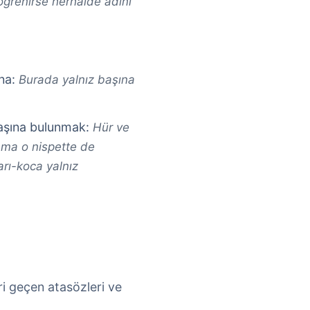
öğrenirse herhalde adını
ına:
Burada yalnız başına
aşına bulunmak:
Hür ve
 ama o nispette de
arı-koca yalnız
ri geçen atasözleri ve