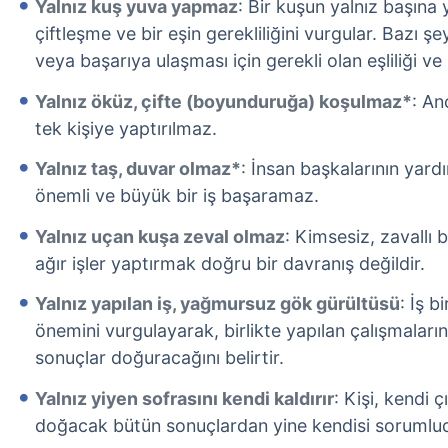
Yalnız kuş yuva yapmaz
: Bir kuşun yalnız başın
çiftleşme ve bir eşin gerekliliğini vurgular. Bazı 
veya başarıya ulaşması için gerekli olan eşliliği ve i
Yalnız öküz, çifte (boyunduruğa) koşulmaz*
: An
tek kişiye yaptırılmaz.
Yalnız taş, duvar olmaz*
: İnsan başkalarının yar
önemli ve büyük bir iş başaramaz.
Yalnız uçan kuşa zeval olmaz
: Kimsesiz, zavallı 
ağır işler yaptırmak doğru bir davranış değildir.
Yalnız yapılan iş, yağmursuz gök gürültüsü
: İş b
önemini vurgulayarak, birlikte yapılan çalışmaları
sonuçlar doğuracağını belirtir.
Yalnız yiyen sofrasını kendi kaldırır
: Kişi, kendi ç
doğacak bütün sonuçlardan yine kendisi sorumlud