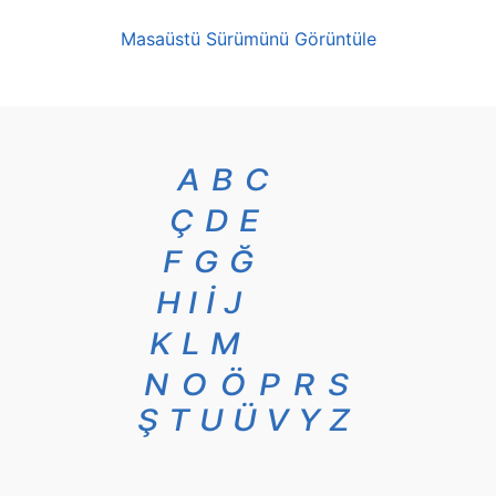
Masaüstü Sürümünü Görüntüle
A
B
C
Ç
D
E
F
G
Ğ
H
I
İ
J
K
L
M
N
O
Ö
P
R
S
Ş
T
U
Ü
V
Y
Z