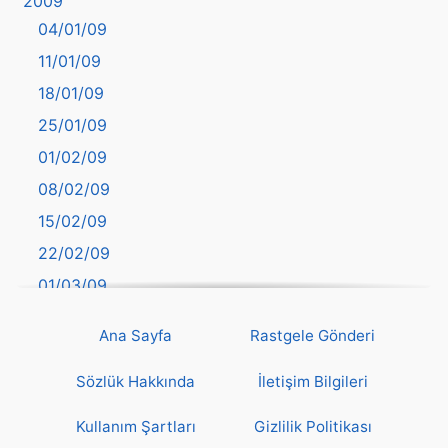
2009
Balıkesir
04/01/09
Bartın
11/01/09
başkentler
18/01/09
Batman
25/01/09
Bayburt
01/02/09
Bilecik
08/02/09
Bingöl
15/02/09
Bitlis
22/02/09
Bolu
01/03/09
Burdur
08/03/09
Bursa
Ana Sayfa
Rastgele Gönderi
15/03/09
Çanakkale
22/03/09
Sözlük Hakkında
İletişim Bilgileri
Çankırı
29/03/09
Çorum
Kullanım Şartları
Gizlilik Politikası
05/04/09