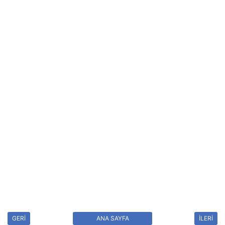
GERİ
ANA SAYFA
İLERİ