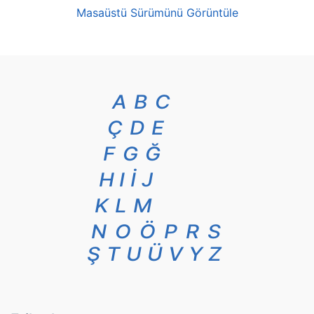
Masaüstü Sürümünü Görüntüle
A
B
C
Ç
D
E
F
G
Ğ
H
I
İ
J
K
L
M
N
O
Ö
P
R
S
Ş
T
U
Ü
V
Y
Z