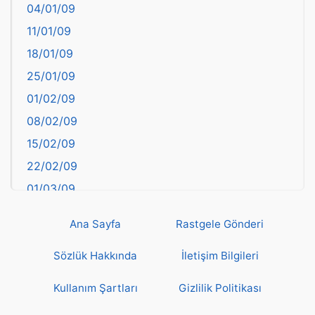
04/01/09
Bartın
11/01/09
başkentler
18/01/09
Batman
25/01/09
Bayburt
01/02/09
Bilecik
08/02/09
Bingöl
15/02/09
Bitlis
22/02/09
Bolu
01/03/09
Burdur
08/03/09
Bursa
Ana Sayfa
Rastgele Gönderi
15/03/09
Çanakkale
22/03/09
Sözlük Hakkında
İletişim Bilgileri
Çankırı
29/03/09
Çorum
Kullanım Şartları
Gizlilik Politikası
05/04/09
Denizli