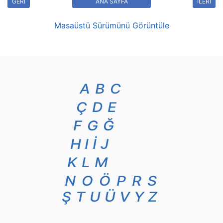
GERİ
ANA SAYFA
İLERİ
Masaüstü Sürümünü Görüntüle
A
B
C
Ç
D
E
F
G
Ğ
H
I
İ
J
K
L
M
N
O
Ö
P
R
S
Ş
T
U
Ü
V
Y
Z