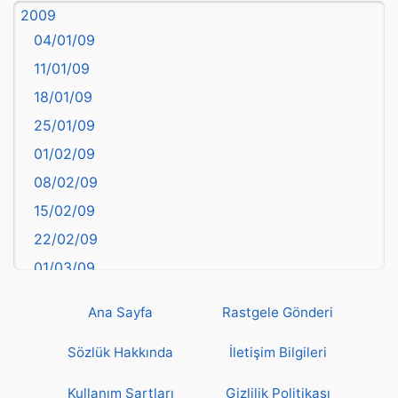
2009
Balıkesir
04/01/09
Bartın
11/01/09
başkentler
18/01/09
Batman
25/01/09
Bayburt
01/02/09
Bilecik
08/02/09
Bingöl
15/02/09
Bitlis
22/02/09
Bolu
01/03/09
Burdur
08/03/09
Bursa
Ana Sayfa
Rastgele Gönderi
15/03/09
Çanakkale
22/03/09
Sözlük Hakkında
İletişim Bilgileri
Çankırı
29/03/09
Çorum
Kullanım Şartları
Gizlilik Politikası