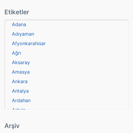
Etiketler
Adana
Adıyaman
Afyonkarahisar
Ağrı
Aksaray
Amasya
Ankara
Antalya
Ardahan
Artvin
atasözü
Arşiv
Aydın