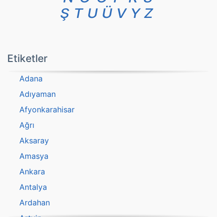
Ş
T
U
Ü
V
Y
Z
Etiketler
Adana
Adıyaman
Afyonkarahisar
Ağrı
Aksaray
Amasya
Ankara
Antalya
Ardahan