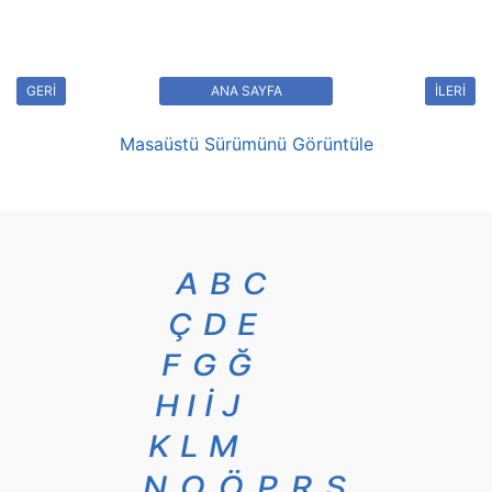
GERİ
ANA SAYFA
İLERİ
Masaüstü Sürümünü Görüntüle
A
B
C
Ç
D
E
F
G
Ğ
H
I
İ
J
K
L
M
N
O
Ö
P
R
S