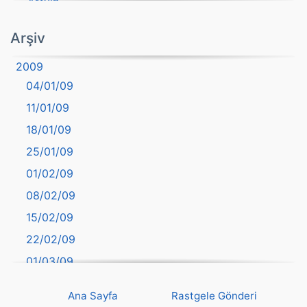
Artvin
atasözü
Arşiv
Aydın
2009
Balıkesir
04/01/09
Bartın
11/01/09
başkentler
18/01/09
Batman
25/01/09
Bayburt
01/02/09
Bilecik
08/02/09
Bingöl
15/02/09
Bitlis
22/02/09
Bolu
01/03/09
Burdur
08/03/09
Bursa
Ana Sayfa
Rastgele Gönderi
15/03/09