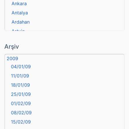
Ankara
Antalya
Ardahan
Artvin
atasözü
Arşiv
Aydın
2009
Balıkesir
04/01/09
Bartın
11/01/09
başkentler
18/01/09
Batman
25/01/09
Bayburt
01/02/09
Bilecik
08/02/09
Bingöl
15/02/09
Bitlis