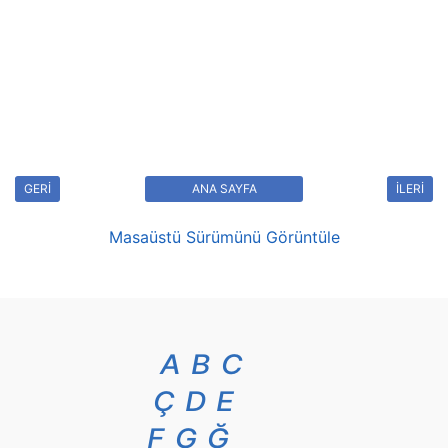
GERİ
ANA SAYFA
İLERİ
Masaüstü Sürümünü Görüntüle
A
B
C
Ç
D
E
F
G
Ğ