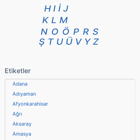
H
I
İ
J
K
L
M
N
O
Ö
P
R
S
Ş
T
U
Ü
V
Y
Z
Etiketler
Adana
Adıyaman
Afyonkarahisar
Ağrı
Aksaray
Amasya