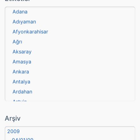
Adana
Adıyaman
Afyonkarahisar
Ağrı
Aksaray
Amasya
Ankara
Antalya
Ardahan
Artvin
atasözü
Arşiv
Aydın
2009
Balıkesir
04/01/09