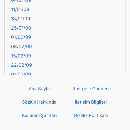
Bartın
11/01/09
başkentler
18/01/09
Batman
25/01/09
Bayburt
01/02/09
Bilecik
08/02/09
Bingöl
15/02/09
Bitlis
22/02/09
Bolu
01/03/09
Burdur
08/03/09
Bursa
Ana Sayfa
Rastgele Gönderi
15/03/09
Çanakkale
22/03/09
Sözlük Hakkında
İletişim Bilgileri
Çankırı
29/03/09
Çorum
Kullanım Şartları
Gizlilik Politikası
05/04/09
Denizli
12/04/09