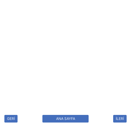
GERİ
ANA SAYFA
İLERİ