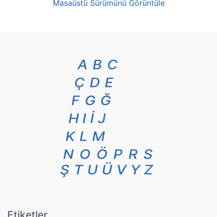
Masaüstü Sürümünü Görüntüle
A
B
C
Ç
D
E
F
G
Ğ
H
I
İ
J
K
L
M
N
O
Ö
P
R
S
Ş
T
U
Ü
V
Y
Z
Etiketler