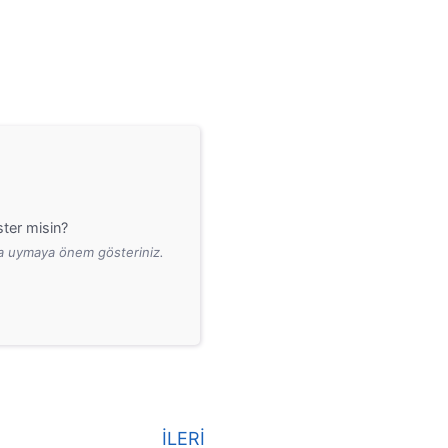
ter misin?
ara uymaya önem gösteriniz.
İLERİ