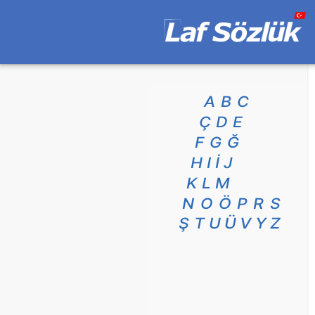
A
B
C
Ç
D
E
F
G
Ğ
H
I
İ
J
K
L
M
N
O
Ö
P
R
S
Ş
T
U
Ü
V
Y
Z