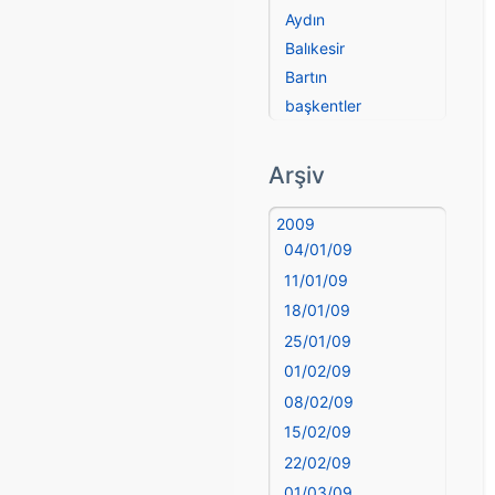
Aydın
Balıkesir
Bartın
başkentler
Batman
Bayburt
Arşiv
Bilecik
Bingöl
2009
04/01/09
Bitlis
Bolu
11/01/09
Burdur
18/01/09
Bursa
25/01/09
Çanakkale
01/02/09
Çankırı
08/02/09
Çorum
15/02/09
Denizli
22/02/09
deyim
01/03/09