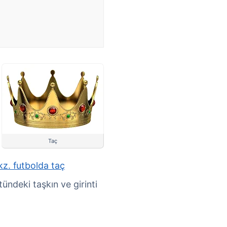
Taç
kz. futbolda taç
ündeki taşkın ve girinti