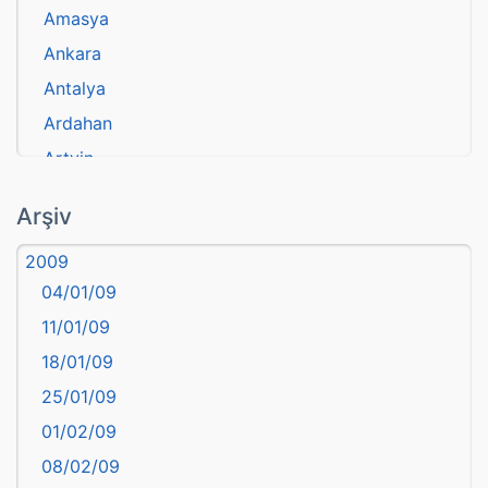
Amasya
Ankara
Antalya
Ardahan
Artvin
atasözü
Arşiv
Aydın
2009
Balıkesir
04/01/09
Bartın
11/01/09
başkentler
18/01/09
Batman
25/01/09
Bayburt
01/02/09
Bilecik
08/02/09
Bingöl