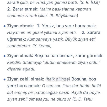
zararlı çıktı, bir Hristiyan gemisi battı. (S. R. İskit)
Zarar etmek:
Malını başkalarına kaptıran
sonunda zararlı çıkar. (B. Büyükarkın)
Ziyan etmek
:
Yersiz, boş yere harcamak:
Zarara
Hayatının en güzel yıllarını ziyan etti.
uğramak:
Kumpanyaya yazık. Büyük ziyan etti
zannederim. (Y. Kemal)
Ziyan olmak
: Boşuna harcanmak, zarar görmek:
Kendini tutamayıp "Bütün emeklerim ziyan oldu."
diyerek ağladı.
Ziyan zebil olmak
:
Boşuna, boş
(halk dilinde)
yere harcanmak:
O sarı sarı liracıklar barim helâl
süt emmiş bir hatuncağıza nasip olaydı da böyle
ziyan zebil olmasaydı, ne olurdu? (E. E. Talu)