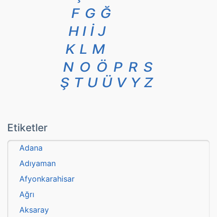
F
G
Ğ
H
I
İ
J
K
L
M
N
O
Ö
P
R
S
Ş
T
U
Ü
V
Y
Z
Etiketler
Adana
Adıyaman
Afyonkarahisar
Ağrı
Aksaray