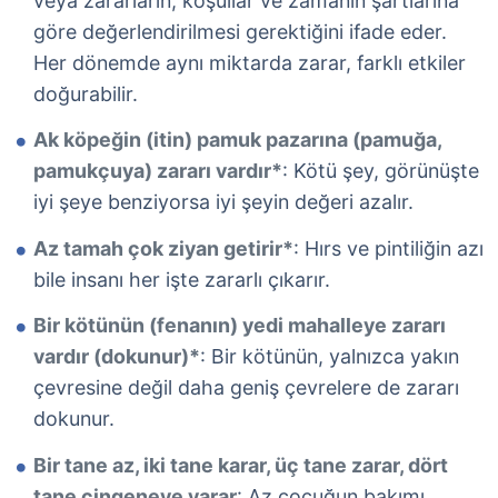
veya zararların, koşullar ve zamanın şartlarına
göre değerlendirilmesi gerektiğini ifade eder.
Her dönemde aynı miktarda zarar, farklı etkiler
doğurabilir.
Ak köpeğin (itin) pamuk pazarına (pamuğa,
pamukçuya) zararı vardır*
: Kötü şey, görünüşte
iyi şeye benziyorsa iyi şeyin değeri azalır.
Az tamah çok ziyan getirir*
: Hırs ve pintiliğin azı
bile insanı her işte zararlı çıkarır.
Bir kötünün (fenanın) yedi mahalleye zararı
vardır (dokunur)*
: Bir kötünün, yalnızca yakın
çevresine değil daha geniş çevrelere de zararı
dokunur.
Bir tane az, iki tane karar, üç tane zarar, dört
tane çingeneye yarar
: Az çocuğun bakımı