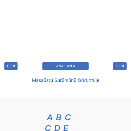
GERİ
ANA SAYFA
İLERİ
Masaüstü Sürümünü Görüntüle
A
B
C
Ç
D
E