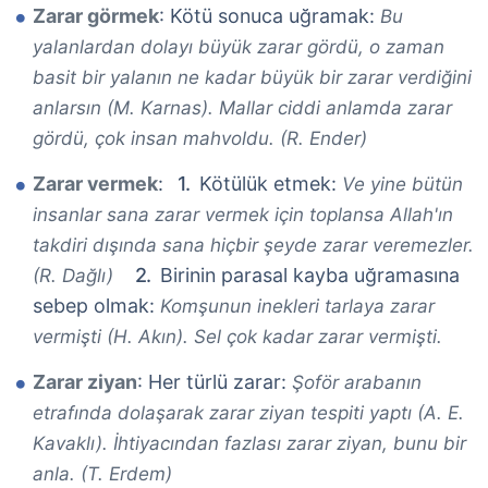
Zarar görmek
: Kötü sonuca uğramak:
Bu
yalanlardan dolayı büyük zarar gördü, o zaman
basit bir yalanın ne kadar büyük bir zarar verdiğini
anlarsın (M. Karnas). Mallar ciddi anlamda zarar
gördü, çok insan mahvoldu. (R. Ender)
Zarar vermek
:
Kötülük etmek:
Ve yine bütün
insanlar sana zarar vermek için toplansa Allah'ın
takdiri dışında sana hiçbir şeyde zarar veremezler.
Birinin parasal kayba uğramasına
(R. Dağlı)
sebep olmak:
Komşunun inekleri tarlaya zarar
vermişti (H. Akın). Sel çok kadar zarar vermişti.
Zarar ziyan
: Her türlü zarar:
Şoför arabanın
etrafında dolaşarak zarar ziyan tespiti yaptı (A. E.
Kavaklı). İhtiyacından fazlası zarar ziyan, bunu bir
anla. (T. Erdem)