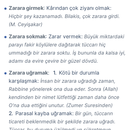
Zarara girmek
: Kârından çok ziyanı olmak:
Hiçbir şey kazanamadı. Bilakis, çok zarara girdi.
(M. Ceyişakar)
Zarara sokmak
: Zarar vermek:
Büyük miktardaki
parayı fakir köylülere dağıtarak tüccarı hiç
ummadığı bir zarara soktu. İş bununla da kalsa iyi,
adamı da evire çevire bir güzel dövdü.
Zarara uğramak
:
Kötü bir durumla
karşılaşmak:
İnsan bir zarara uğradığı zaman,
Rabbine yönelerek ona dua eder. Sonra (Allah)
kendinden bir nimet lütfettiği zaman daha önce
O'na dua ettiğini unutur. (Zumer Suresinden)
Parasal kayba uğramak:
Bir gün, tüccarın
ticareti beklenmedik bir şekilde zarara uğradı.
Tüccar, bu duruma üzülmedi ve şükretmeye