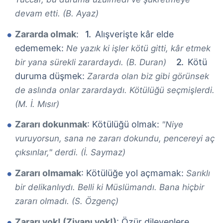
devam etti. (B. Ayaz)
Zararda olmak
:
Alışverişte kâr elde
edememek:
Ne yazık ki işler kötü gitti, kâr etmek
Kötü
bir yana sürekli zarardaydı. (B. Duran)
duruma düşmek:
Zararda olan biz gibi görünsek
de aslında onlar zarardaydı. Kötülüğü seçmişlerdi.
(M. İ. Mısır)
Zararı dokunmak
: Kötülüğü olmak:
"Niye
vuruyorsun, sana ne zararı dokundu, pencereyi aç
çıksınlar," derdi. (İ. Saymaz)
Zararı olmamak
: Kötülüğe yol açmamak:
Sarıklı
bir delikanlıydı. Belli ki Müslümandı. Bana hiçbir
zararı olmadı. (S. Özgenç)
Zararı yok! (Ziyanı yok!)
: Özür dileyenlere