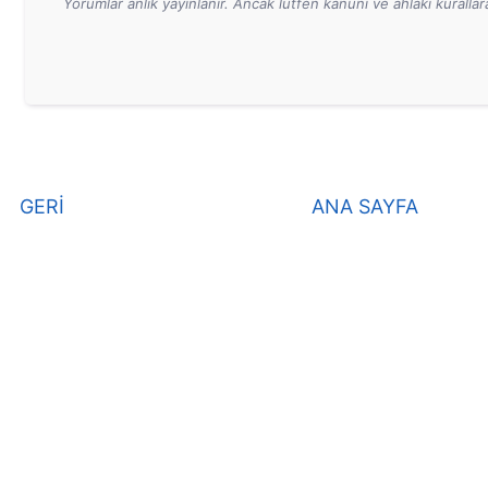
Yorumlar anlık yayınlanır. Ancak lütfen kanuni ve ahlaki kurall
GERİ
ANA SAYFA