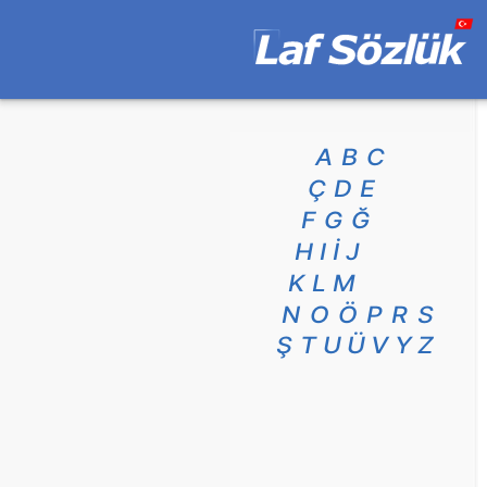
A
B
C
Ç
D
E
F
G
Ğ
H
I
İ
J
K
L
M
N
O
Ö
P
R
S
Ş
T
U
Ü
V
Y
Z