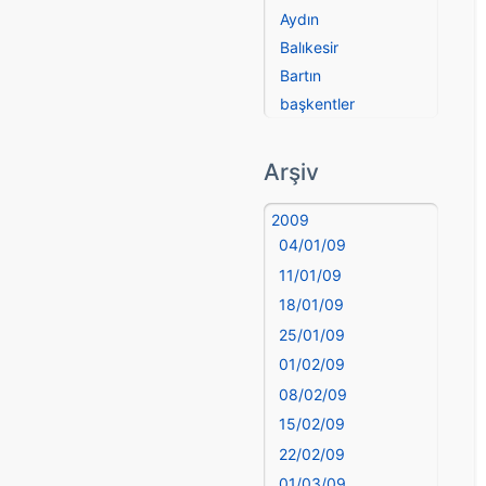
Aydın
Balıkesir
Bartın
başkentler
Batman
Bayburt
Arşiv
Bilecik
Bingöl
2009
04/01/09
Bitlis
Bolu
11/01/09
Burdur
18/01/09
Bursa
25/01/09
Çanakkale
01/02/09
Çankırı
08/02/09
Çorum
15/02/09
Denizli
22/02/09
deyim
01/03/09