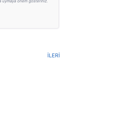
ara uymaya önem gösteriniz.
İLERİ