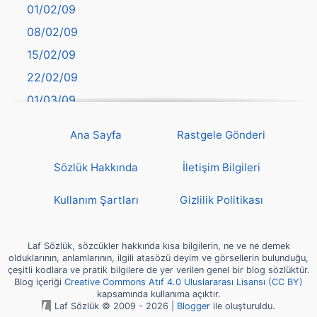
01/02/09
Bilecik
08/02/09
Bingöl
15/02/09
Bitlis
22/02/09
Bolu
01/03/09
Burdur
08/03/09
Bursa
Ana Sayfa
Rastgele Gönderi
15/03/09
Çanakkale
22/03/09
Sözlük Hakkında
İletişim Bilgileri
Çankırı
29/03/09
Çorum
Kullanım Şartları
Gizlilik Politikası
05/04/09
Denizli
12/04/09
deyim
Laf Sözlük, sözcükler hakkında kısa bilgilerin, ne ve ne demek
19/04/09
olduklarının, anlamlarının, ilgili atasözü deyim ve görsellerin bulunduğu,
Diyarbakır
çeşitli kodlara ve pratik bilgilere de yer verilen genel bir blog sözlüktür.
26/04/09
Blog içeriği
Creative Commons Atıf 4.0 Uluslararası Lisansı (CC BY)
Dünya Haritasında Türkiye
kapsamında kullanıma açıktır.
03/05/09
Düzce
Laf Sözlük © 2009 - 2026 |
Blogger
ile oluşturuldu.