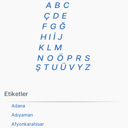
A
B
C
Ç
D
E
F
G
Ğ
H
I
İ
J
K
L
M
N
O
Ö
P
R
S
Ş
T
U
Ü
V
Y
Z
Etiketler
Adana
Adıyaman
Afyonkarahisar