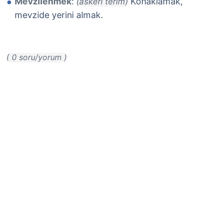
Mevzilenmek
:
Konaklamak,
(askeri terim)
mevzide yerini almak.
( 0 soru/yorum )