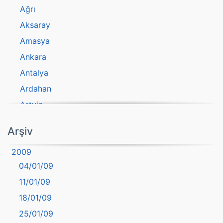
Ağrı
Aksaray
Amasya
Ankara
Antalya
Ardahan
Artvin
atasözü
Arşiv
Aydın
2009
Balıkesir
04/01/09
Bartın
11/01/09
başkentler
18/01/09
Batman
25/01/09
Bayburt